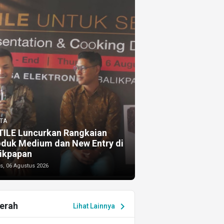
TA
TILE Luncurkan Rangkaian
oduk Medium dan New Entry di
ikpapan
s, 06 Agustus 2026
erah
chevron_right
Lihat Lainnya