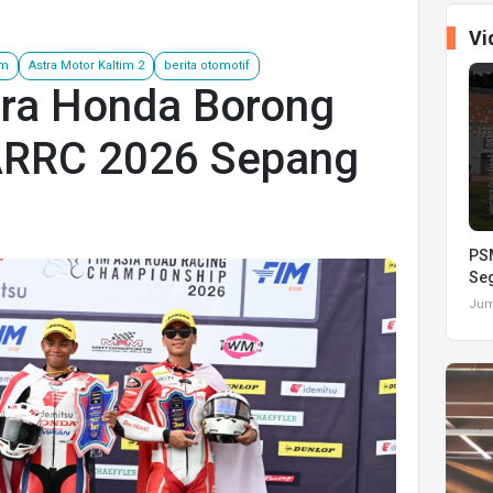
Vi
am
Astra Motor Kaltim 2
berita otomotif
ra Honda Borong
ARRC 2026 Sepang
PSM
Seg
Juma