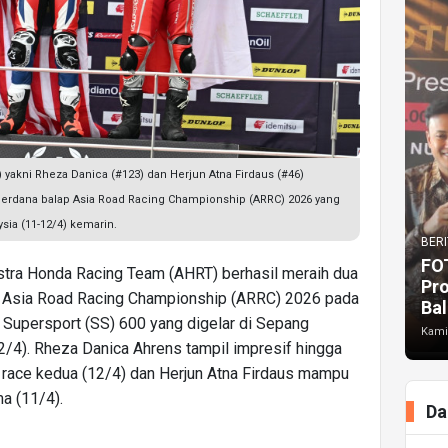
akni Rheza Danica (#123) dan Herjun Atna Firdaus (#46)
perdana balap Asia Road Racing Championship (ARRC) 2026 yang
ysia (11-12/4) kemarin.
BERI
FO
ra Honda Racing Team (AHRT) berhasil meraih dua
Pr
p Asia Road Racing Championship (ARRC) 2026 pada
Bal
 Supersport (SS) 600 yang digelar di Sepang
Kami
-12/4). Rheza Danica Ahrens tampil impresif hingga
 race kedua (12/4) dan Herjun Atna Firdaus mampu
a (11/4).
Da