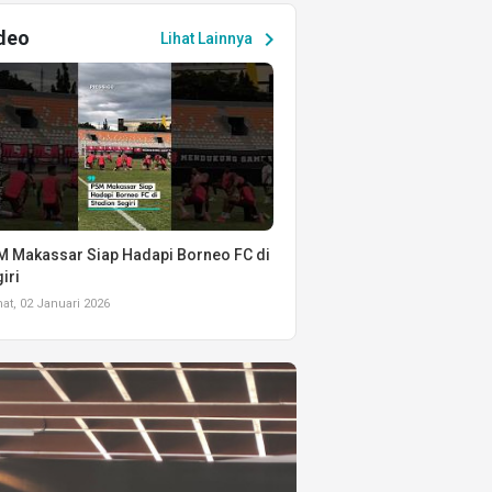
deo
chevron_right
Lihat Lainnya
 Makassar Siap Hadapi Borneo FC di
iri
t, 02 Januari 2026