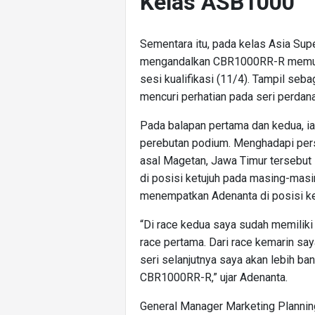
Kelas ASB1000
Sementara itu, pada kelas Asia Sup
mengandalkan CBR1000RR-R memulai
sesi kualifikasi (11/4). Tampil se
mencuri perhatian pada seri perdana
Pada balapan pertama dan kedua, i
perebutan podium. Menghadapi pers
asal Magetan, Jawa Timur tersebut
di posisi ketujuh pada masing-masin
menempatkan Adenanta di posisi k
“Di race kedua saya sudah memiliki f
race pertama. Dari race kemarin sa
seri selanjutnya saya akan lebih b
CBR1000RR-R,” ujar Adenanta.
General Manager Marketing Planni