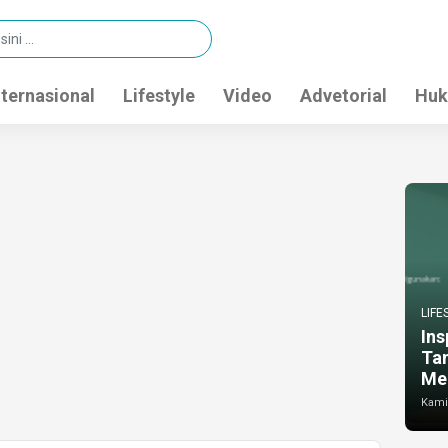
nternasional
Lifestyle
Video
Advetorial
Huk
LIFE
Ins
Ta
Me
Kamis