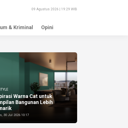
09 Agustus 2026 | 19:29 WIB
um & Kriminal
Opini
STYLE
pirasi Warna Cat untuk
mpilan Bangunan Lebih
narik
, 30 Jul 2026 10:17