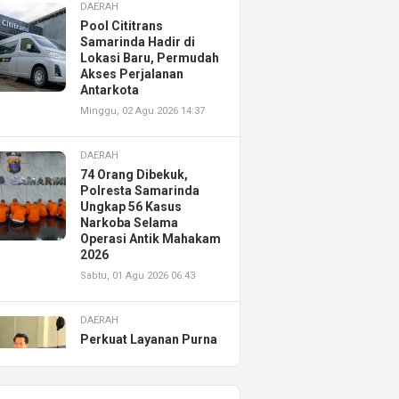
DAERAH
Pool Cititrans
Samarinda Hadir di
Lokasi Baru, Permudah
Akses Perjalanan
Antarkota
Minggu, 02 Agu 2026 14:37
DAERAH
74 Orang Dibekuk,
Polresta Samarinda
Ungkap 56 Kasus
Narkoba Selama
Operasi Antik Mahakam
2026
Sabtu, 01 Agu 2026 06:43
DAERAH
Perkuat Layanan Purna
Jual, Astra Motor
Kalimantan Timur 2
Resmikan AHASS