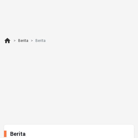
home
Berita
Berita
Berita