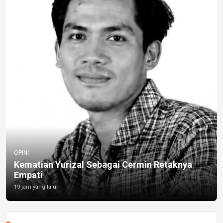
OPINI
Kematian Yurizal Sebagai Cermin Retaknya
Empati
19 jam yang lalu