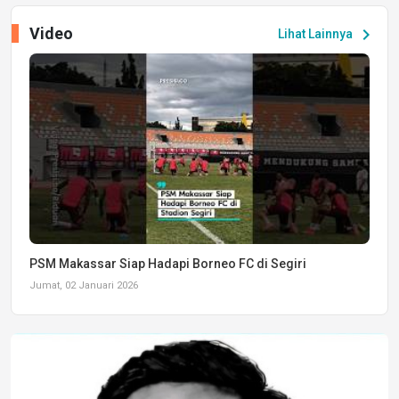
Video
chevron_right
Lihat Lainnya
PSM Makassar Siap Hadapi Borneo FC di Segiri
Jumat, 02 Januari 2026