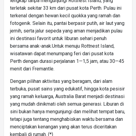
lengkap tanpa mengunjungi Rottnest Island, yang
terletak sekitar 33 km dari pusat kota Perth. Pulau ini
terkenal dengan hewan kecil quokka yang ramah dan
fotogenik. Selain itu, pantai berpasir putih, air laut yang
jernih, serta jalur sepeda yang aman menjadikan pulau
ini destinasi favorit untuk liburan sehari penuh
bersama anak-anak.Untuk menuju Rottnest Island,
wisatawan dapat menumpang feri dari pusat kota
Perth dengan durasi perjalanan 1—1,5 jam, atau 30—45
menit dari Fremantle.
Dengan pilihan aktivitas yang beragam, dari alam
terbuka, pusat sains yang edukatif, hingga kota pesisir
yang ramah keluarga, Australia Barat menjadi destinasi
yang mudah dinikmati oleh semua generasi. Liburan di
sini bukan hanya mengunjungi dan melihat tempat baru,
tetapi juga tentang menghabiskan waktu bersama dan
menciptakan kenangan yang akan terus diceritakan
kembali di rumah. (*)