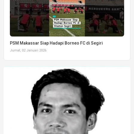
PSM Makassar Siap Hadapi Borneo FC di Segiri
Jumat, 02 Januari 2026