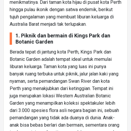
menikmatinya. Dari taman kota hijau di pusat kota Perth
hingga pulau ikonik dengan satwa endemik, berikut
tujuh pengalaman yang membuat liburan keluarga di
Australia Barat menjadi tak terlupakan.
1. Piknik dan bermain di Kings Park dan
Botanic Garden
Berada tepat di jantung kota Perth, Kings Park dan
Botanic Garden adalah tempat ideal untuk memulai
liburan keluarga. Taman kota yang luas ini punya
banyak ruang terbuka untuk piknik, jalur jalan kaki yang
nyaman, serta pemandangan Swan River dan kota
Perth yang menakjubkan dari ketinggian. Tempat ini
juga merupakan lokasi Western Australian Botanic
Garden yang menampilkan koleksi spektakuler lebih
dari 3.000 spesies flora asli negara bagian ini, sebuah
pemandangan yang tidak ada duanya di dunia. Anak-
anak bisa bebas berlari dan bermain, sementara orang