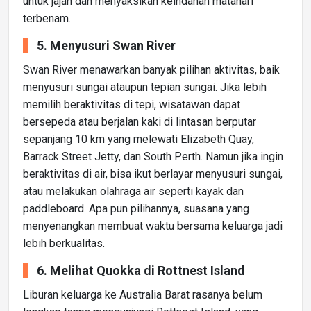
untuk jajan dan menyaksikan keindahan matahari
terbenam.
5. Menyusuri Swan River
Swan River menawarkan banyak pilihan aktivitas, baik
menyusuri sungai ataupun tepian sungai. Jika lebih
memilih beraktivitas di tepi, wisatawan dapat
bersepeda atau berjalan kaki di lintasan berputar
sepanjang 10 km yang melewati Elizabeth Quay,
Barrack Street Jetty, dan South Perth. Namun jika ingin
beraktivitas di air, bisa ikut berlayar menyusuri sungai,
atau melakukan olahraga air seperti kayak dan
paddleboard. Apa pun pilihannya, suasana yang
menyenangkan membuat waktu bersama keluarga jadi
lebih berkualitas.
6. Melihat Quokka di Rottnest Island
Liburan keluarga ke Australia Barat rasanya belum