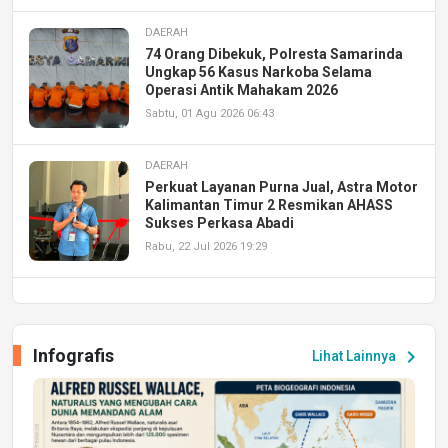
DAERAH
74 Orang Dibekuk, Polresta Samarinda
Ungkap 56 Kasus Narkoba Selama
Operasi Antik Mahakam 2026
Sabtu, 01 Agu 2026 06:43
DAERAH
Perkuat Layanan Purna Jual, Astra Motor
Kalimantan Timur 2 Resmikan AHASS
Sukses Perkasa Abadi
Rabu, 22 Jul 2026 19:29
DAERAH
UPA PERKASA Universitas Mulawarman
Laksanakan Job Fair Batch II, Hadirkan
Infografis
chevron_right
Lihat Lainnya
Peluang Kerja dan Magang
Jumat, 17 Jul 2026 22:30
DAERAH