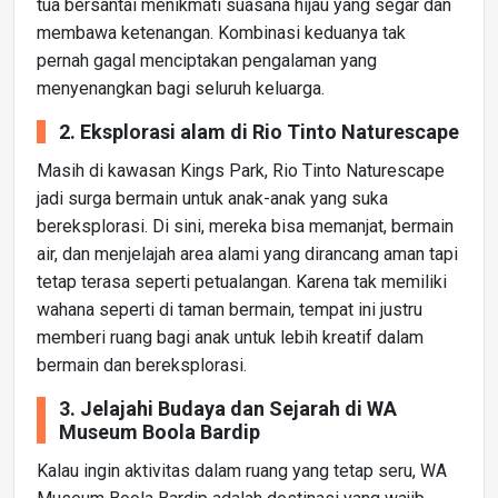
tua bersantai menikmati suasana hijau yang segar dan
membawa ketenangan. Kombinasi keduanya tak
pernah gagal menciptakan pengalaman yang
menyenangkan bagi seluruh keluarga.
2. Eksplorasi alam di Rio Tinto Naturescape
Masih di kawasan Kings Park, Rio Tinto Naturescape
jadi surga bermain untuk anak-anak yang suka
bereksplorasi. Di sini, mereka bisa memanjat, bermain
air, dan menjelajah area alami yang dirancang aman tapi
tetap terasa seperti petualangan. Karena tak memiliki
wahana seperti di taman bermain, tempat ini justru
memberi ruang bagi anak untuk lebih kreatif dalam
bermain dan bereksplorasi.
3. Jelajahi Budaya dan Sejarah di WA
Museum Boola Bardip
Kalau ingin aktivitas dalam ruang yang tetap seru, WA