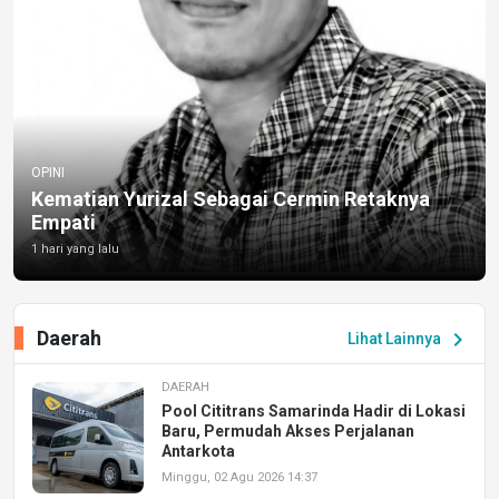
OPINI
Kematian Yurizal Sebagai Cermin Retaknya
Empati
1 hari yang lalu
Daerah
chevron_right
Lihat Lainnya
DAERAH
Pool Cititrans Samarinda Hadir di Lokasi
Baru, Permudah Akses Perjalanan
Antarkota
Minggu, 02 Agu 2026 14:37