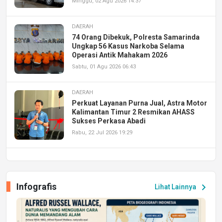
Minggu, 02 Agu 2026 14:37
DAERAH
74 Orang Dibekuk, Polresta Samarinda
Ungkap 56 Kasus Narkoba Selama
Operasi Antik Mahakam 2026
Sabtu, 01 Agu 2026 06:43
DAERAH
Perkuat Layanan Purna Jual, Astra Motor
Kalimantan Timur 2 Resmikan AHASS
Sukses Perkasa Abadi
Rabu, 22 Jul 2026 19:29
DAERAH
UPA PERKASA Universitas Mulawarman
Laksanakan Job Fair Batch II, Hadirkan
Infografis
chevron_right
Lihat Lainnya
Peluang Kerja dan Magang
Jumat, 17 Jul 2026 22:30