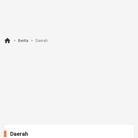
home
Berita
Daerah
Daerah