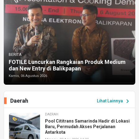
BERITA
FOTILE Luncurkan Rangkaian Produk Medium
dan New Entry di Balikpapan
Kamis, 06 Agustus 2026
Daerah
chevron_right
Lihat Lainnya
DAERAH
Pool Cititrans Samarinda Hadir di Lokasi
Baru, Permudah Akses Perjalanan
Antarkota