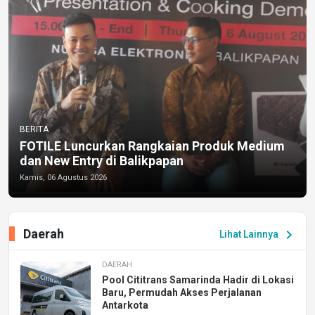
BERITA
FOTILE Luncurkan Rangkaian Produk Medium
dan New Entry di Balikpapan
Kamis, 06 Agustus 2026
Daerah
chevron_right
Lihat Lainnya
DAERAH
Pool Cititrans Samarinda Hadir di Lokasi
Baru, Permudah Akses Perjalanan
Antarkota