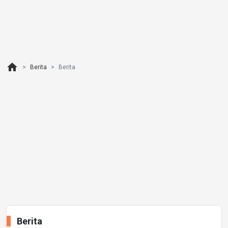
home
Berita
Berita
Berita