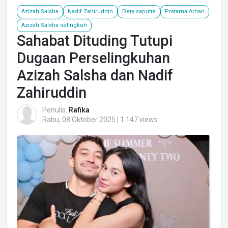
Azizah Salsha
Nadif Zahiruddin
Dery saputra
Pratama Arhan
Azizah Salsha selingkuh
Sahabat Dituding Tutupi
Dugaan Perselingkuhan
Azizah Salsha dan Nadif
Zahiruddin
Penulis:
Rafika
Rabu, 08 Oktober 2025 | 1.147 views