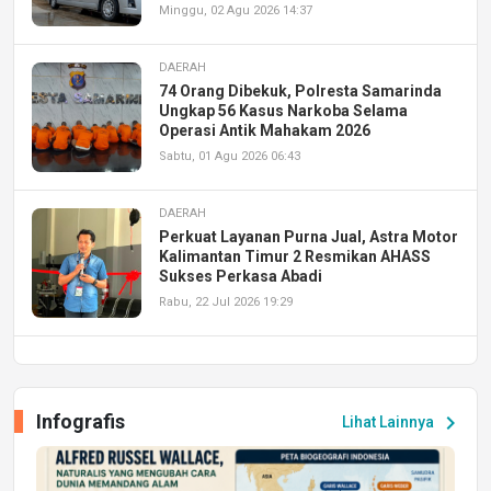
Minggu, 02 Agu 2026 14:37
DAERAH
74 Orang Dibekuk, Polresta Samarinda
Ungkap 56 Kasus Narkoba Selama
Operasi Antik Mahakam 2026
Sabtu, 01 Agu 2026 06:43
DAERAH
Perkuat Layanan Purna Jual, Astra Motor
Kalimantan Timur 2 Resmikan AHASS
Sukses Perkasa Abadi
Rabu, 22 Jul 2026 19:29
DAERAH
UPA PERKASA Universitas Mulawarman
Laksanakan Job Fair Batch II, Hadirkan
Infografis
chevron_right
Lihat Lainnya
Peluang Kerja dan Magang
Jumat, 17 Jul 2026 22:30