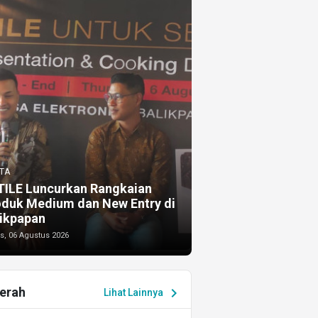
TA
TILE Luncurkan Rangkaian
oduk Medium dan New Entry di
ikpapan
s, 06 Agustus 2026
erah
chevron_right
Lihat Lainnya