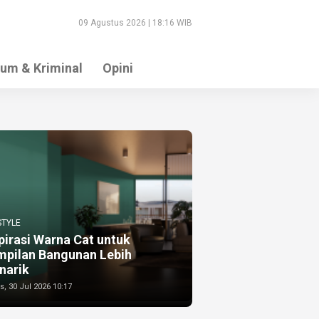
09 Agustus 2026 | 18:16 WIB
um & Kriminal
Opini
STYLE
pirasi Warna Cat untuk
mpilan Bangunan Lebih
narik
, 30 Jul 2026 10:17