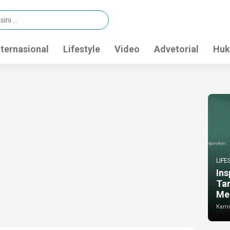
nternasional
Lifestyle
Video
Advetorial
Huk
LIFE
Ins
Ta
Me
Kamis