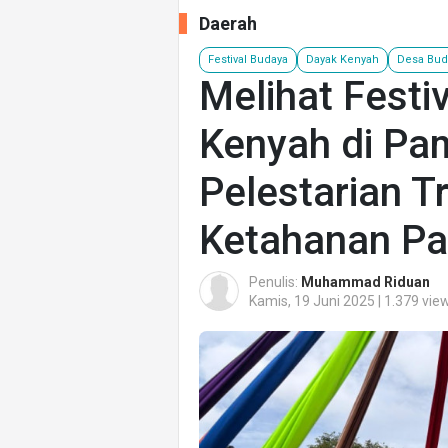
Daerah
Festival Budaya
Dayak Kenyah
Desa Bu
Melihat Festi
Kenyah di Pa
Pelestarian T
Ketahanan P
Penulis:
Muhammad Riduan
Kamis, 19 Juni 2025 | 1.379 vie