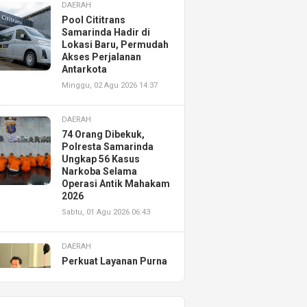
DAERAH
Pool Cititrans
Samarinda Hadir di
Lokasi Baru, Permudah
Akses Perjalanan
Antarkota
Minggu, 02 Agu 2026 14:37
DAERAH
74 Orang Dibekuk,
Polresta Samarinda
Ungkap 56 Kasus
Narkoba Selama
Operasi Antik Mahakam
2026
Sabtu, 01 Agu 2026 06:43
DAERAH
Perkuat Layanan Purna
Jual, Astra Motor
Kalimantan Timur 2
Resmikan AHASS