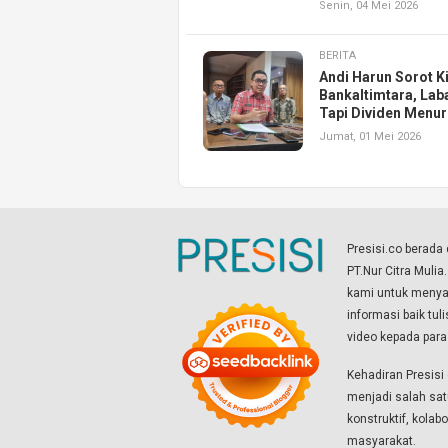
Senin, 04 Mei 2026
BERITA
Andi Harun Sorot K
Bankaltimtara, Lab
Tapi Dividen Menu
Jumat, 01 Mei 2026
Presisi.co berad
PT.Nur Citra Mulia
kami untuk menyaj
informasi baik tul
video kepada par
Kehadiran Presis
menjadi salah sat
konstruktif, kola
masyarakat.