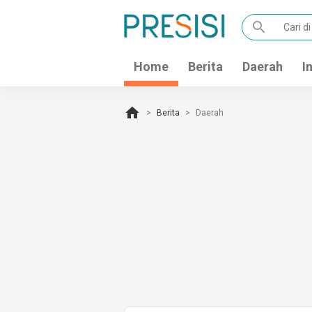
search
Home
Berita
Daerah
I
home
Berita
Daerah