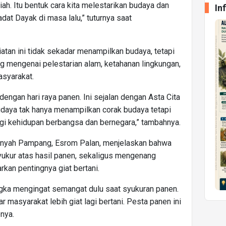
ah. Itu bentuk cara kita melestarikan budaya dan
In
at Dayak di masa lalu,” tuturnya saat
tan ini tidak sekadar menampilkan budaya, tetapi
ng mengenai pelestarian alam, ketahanan lingkungan,
syarakat.
dengan hari raya panen. Ini sejalan dengan Asta Cita
udaya tak hanya menampilkan corak budaya tetapi
 kehidupan berbangsa dan bernegara,” tambahnya.
Kenyah Pampang, Esrom Palan, menjelaskan bahwa
syukur atas hasil panen, sekaligus mengenang
kan pentingnya giat bertani.
angka mengingat semangat dulu saat syukuran panen.
ar masyarakat lebih giat lagi bertani. Pesta panen ini
pnya.