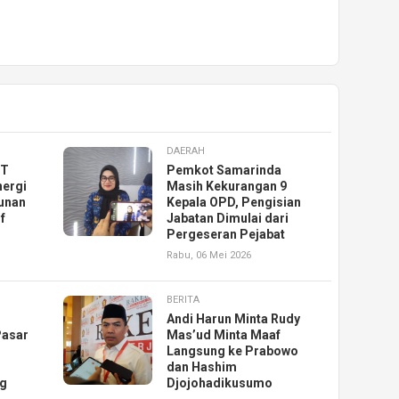
DAERAH
KT
Pemkot Samarinda
nergi
Masih Kekurangan 9
unan
Kepala OPD, Pengisian
f
Jabatan Dimulai dari
Pergeseran Pejabat
Rabu, 06 Mei 2026
BERITA
Andi Harun Minta Rudy
Pasar
Mas’ud Minta Maaf
Langsung ke Prabowo
dan Hashim
ng
Djojohadikusumo