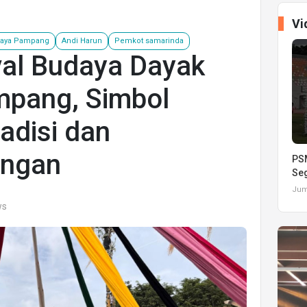
Vi
daya Pampang
Andi Harun
Pemkot samarinda
val Budaya Dayak
mpang, Simbol
radisi dan
angan
PSM
Seg
Juma
ws