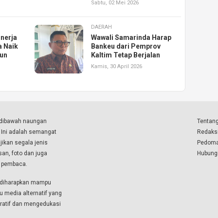
Sabtu, 02 Mei 2026
DAERAH
inerja
Wawali Samarinda Harap
a Naik
Bankeu dari Pemprov
run
Kaltim Tetap Berjalan
Kamis, 30 April 2026
a dibawah naungan
Tentang
. Ini adalah semangat
Redaks
ikan segala jenis
Pedoma
isan, foto dan juga
Hubung
a pembaca.
i diharapkan mampu
u media alternatif yang
boratif dan mengedukasi