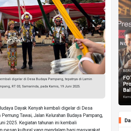
BERI
FO
embali digelar di Desa Budaya Pampang, tepatnya di Lamin
Pr
pang, RT 03, Samarinda, pada Kamis, 19 Juni 2025.
Bal
Kami
Budaya Dayak Kenyah kembali digelar di Desa
n Pemung Tawai, Jalan Kelurahan Budaya Pampang,
Da
ni 2025. Kegiatan tahunan ini kembali
n-pesan kultural yang mendalam bagi masyarakat