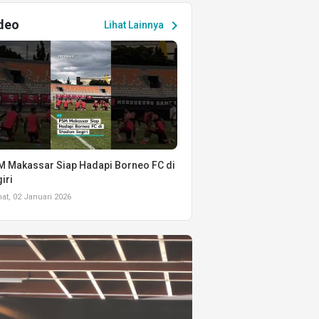
deo
chevron_right
Lihat Lainnya
 Makassar Siap Hadapi Borneo FC di
iri
t, 02 Januari 2026