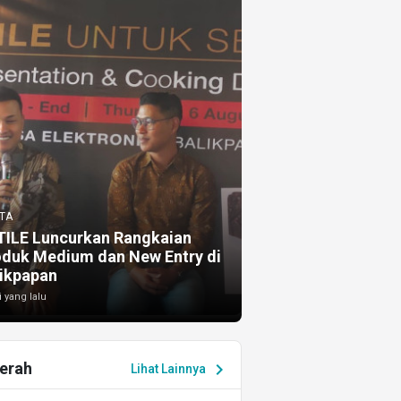
TA
TILE Luncurkan Rangkaian
oduk Medium dan New Entry di
ikpapan
i yang lalu
erah
chevron_right
Lihat Lainnya