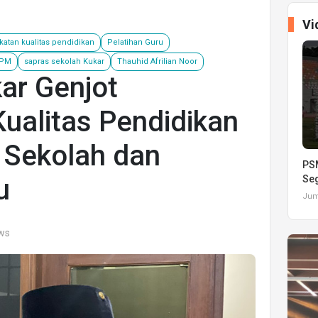
Vi
atan kualitas pendidikan
Pelatihan Guru
SPM
sapras sekolah Kukar
Thauhid Afrilian Noor
ar Genjot
ualitas Pendidikan
 Sekolah dan
PSM
u
Seg
Juma
ews