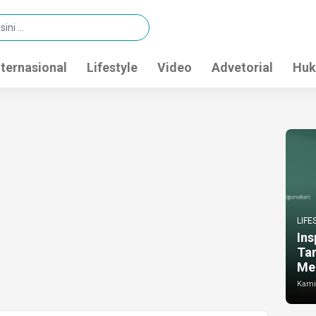
nternasional
Lifestyle
Video
Advetorial
Huk
LIFE
Ins
Ta
Me
Kamis