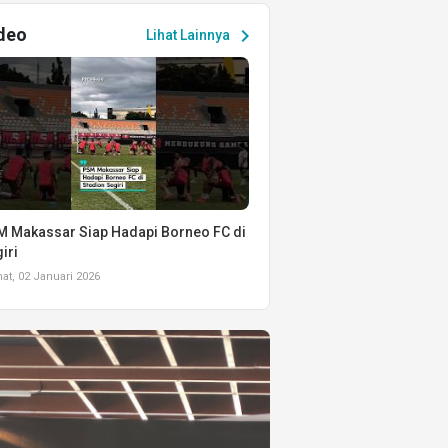
deo
chevron_right
Lihat Lainnya
 Makassar Siap Hadapi Borneo FC di
iri
t, 02 Januari 2026