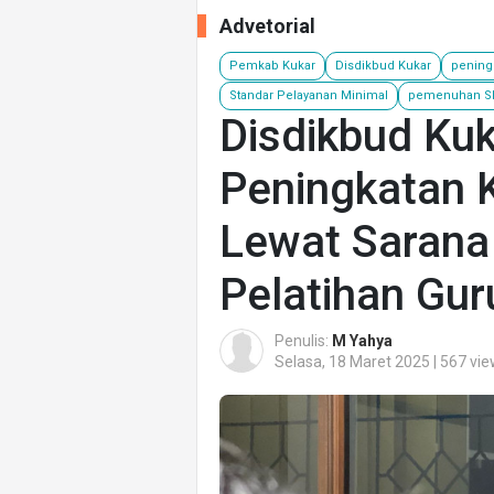
Advetorial
Pemkab Kukar
Disdikbud Kukar
peningk
Standar Pelayanan Minimal
pemenuhan 
Disdikbud Kuk
Peningkatan K
Lewat Sarana
Pelatihan Gur
Penulis:
M Yahya
Selasa, 18 Maret 2025 | 567 vi