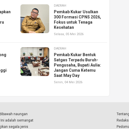
DAERAH
iapkan
Pemkab Kukar Usulkan
300 Formasi CPNS 2026,
uru
Fokus untuk Tenaga
Kesehatan
Selasa, 05 Mei 2026
DAERAH
ong
Pemkab Kukar Bentuk
Satgas Terpadu Buruh-
Pengusaha, Bupati Aulia:
nggi
Jangan Cuma Ketemu
Saat May Day
Senin, 04 Mei 2026
a dibawah naungan
Tentang
. Ini adalah semangat
Redaks
ikan segala jenis
Pedoma