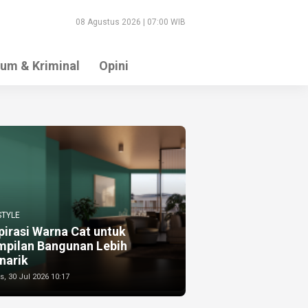
08 Agustus 2026 | 07:00 WIB
um & Kriminal
Opini
STYLE
pirasi Warna Cat untuk
mpilan Bangunan Lebih
narik
, 30 Jul 2026 10:17