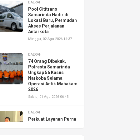
DAERAH
Pool Cititrans
Samarinda Hadir di
Lokasi Baru, Permudah
Akses Perjalanan
Antarkota
Minggu, 02 Agu 2026 14:37
DAERAH
74 Orang Dibekuk,
Polresta Samarinda
Ungkap 56 Kasus
Narkoba Selama
Operasi Antik Mahakam
2026
Sabtu, 01 Agu 2026 06:43
DAERAH
Perkuat Layanan Purna
Jual, Astra Motor
Kalimantan Timur 2
Resmikan AHASS