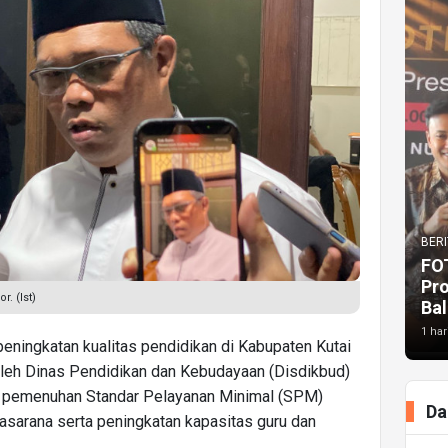
BERI
FO
Pr
. (Ist)
Bal
1 har
eningkatan kualitas pendidikan di Kabupaten Kutai
 oleh Dinas Pendidikan dan Kebudayaan (Disdikbud)
lah pemenuhan Standar Pelayanan Minimal (SPM)
Da
asarana serta peningkatan kapasitas guru dan