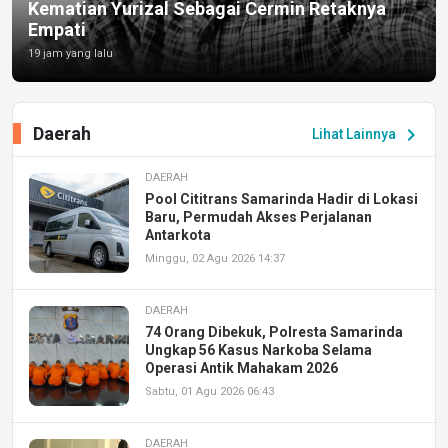
Kematian Yurizal Sebagai Cermin Retaknya
Empati
19 jam yang lalu
Daerah
chevron_right
Lihat Lainnya
DAERAH
Pool Cititrans Samarinda Hadir di Lokasi
Baru, Permudah Akses Perjalanan
Antarkota
Minggu, 02 Agu 2026 14:37
DAERAH
74 Orang Dibekuk, Polresta Samarinda
Ungkap 56 Kasus Narkoba Selama
Operasi Antik Mahakam 2026
Sabtu, 01 Agu 2026 06:43
DAERAH