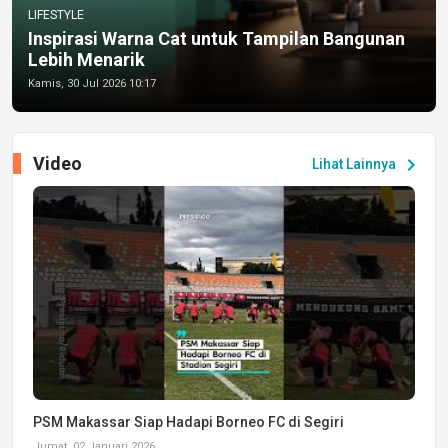
LIFESTYLE
Inspirasi Warna Cat untuk Tampilan Bangunan
Lebih Menarik
Kamis, 30 Jul 2026 10:17
Video
chevron_right
Lihat Lainnya
PSM Makassar Siap Hadapi Borneo FC di Segiri
Jumat, 02 Januari 2026