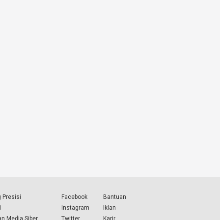
 Presisi
Facebook
Bantuan
i
Instagram
Iklan
n Media Siber
Twitter
Karir