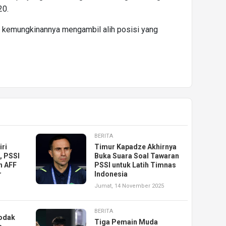
20.
l kemungkinannya mengambil alih posisi yang
BERITA
ri
Timur Kapadze Akhirnya
, PSSI
Buka Suara Soal Tawaran
h AFF
PSSI untuk Latih Timnas
r
Indonesia
Jumat, 14 November 2025
BERITA
Hodak
Tiga Pemain Muda