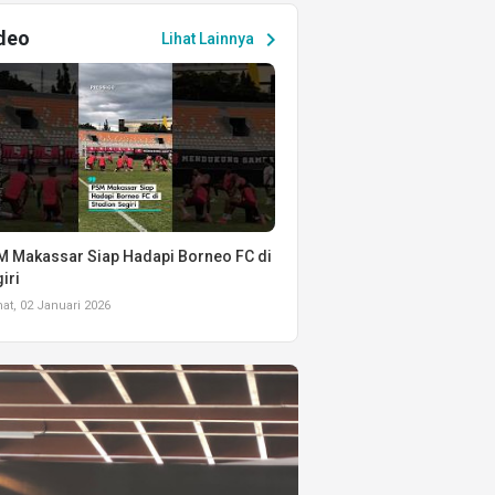
deo
chevron_right
Lihat Lainnya
 Makassar Siap Hadapi Borneo FC di
iri
t, 02 Januari 2026