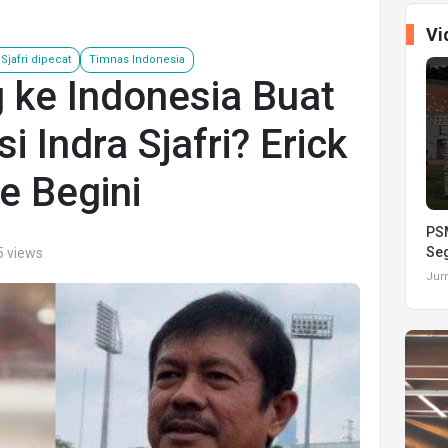
Vi
 Sjafri dipecat
Timnas Indonesia
 ke Indonesia Buat
i Indra Sjafri? Erick
e Begini
PSM
Seg
5 views
Juma