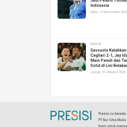
Jadi Pelatih Timna
Indonesia
Rabu, 12 November 202
BERITA
Sassuolo Kalahkan
Cagliari 2-1, Jay Id
Main Penuh dan Ta
Solid di Lini Belak
Jumat, 31 Oktober 2025
Presisi.co berad
PT.Nur Citra Mulia
kami untuk menyaj