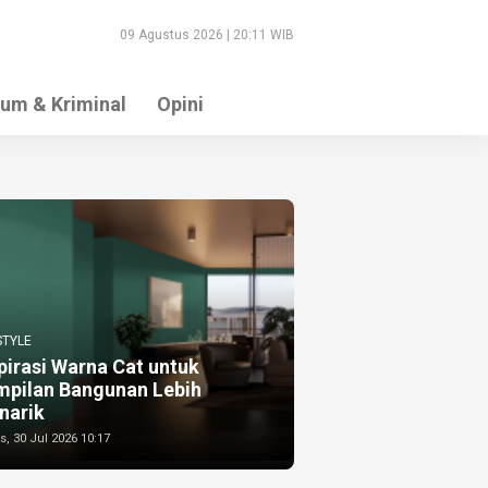
09 Agustus 2026 | 20:11 WIB
um & Kriminal
Opini
STYLE
pirasi Warna Cat untuk
mpilan Bangunan Lebih
narik
, 30 Jul 2026 10:17