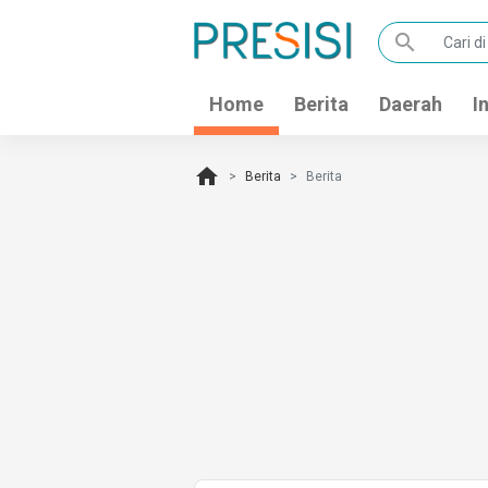
search
Home
Berita
Daerah
I
home
Berita
Berita