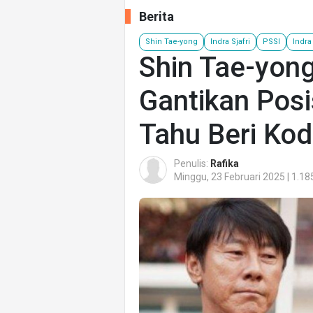
Berita
Shin Tae-yong
Indra Sjafri
PSSI
Indra
Shin Tae-yong
Gantikan Posis
Tahu Beri Kod
Penulis:
Rafika
Minggu, 23 Februari 2025 | 1.18