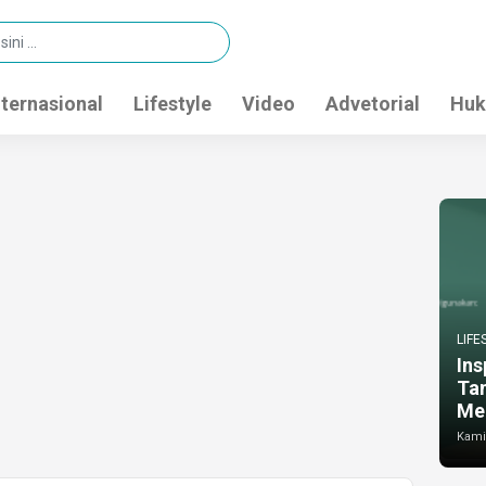
nternasional
Lifestyle
Video
Advetorial
Huk
LIFE
Ins
Ta
Me
Kamis