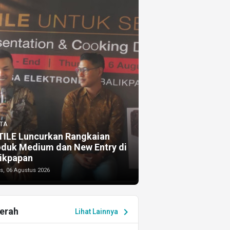
TA
TILE Luncurkan Rangkaian
oduk Medium dan New Entry di
ikpapan
s, 06 Agustus 2026
erah
chevron_right
Lihat Lainnya