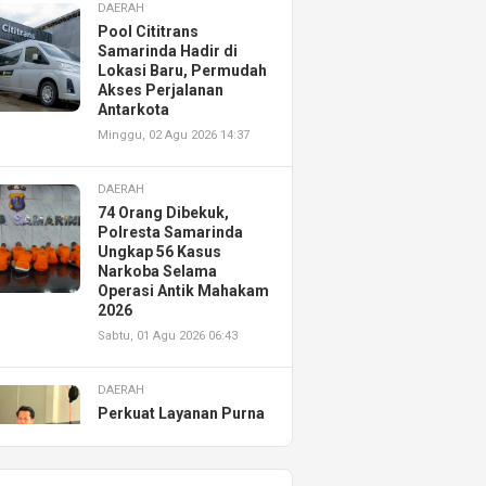
DAERAH
Pool Cititrans
Samarinda Hadir di
Lokasi Baru, Permudah
Akses Perjalanan
Antarkota
Minggu, 02 Agu 2026 14:37
DAERAH
74 Orang Dibekuk,
Polresta Samarinda
Ungkap 56 Kasus
Narkoba Selama
Operasi Antik Mahakam
2026
Sabtu, 01 Agu 2026 06:43
DAERAH
Perkuat Layanan Purna
Jual, Astra Motor
Kalimantan Timur 2
Resmikan AHASS