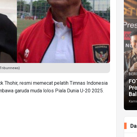
 (Tribunnews)
BERI
FO
k Thohir, resmi memecat pelatih Timnas Indonesia
Pr
membawa garuda muda lolos Piala Dunia U-20 2025.
Bal
Kami
Da