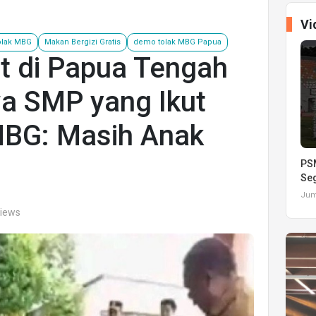
Vi
olak MBG
Makan Bergizi Gratis
demo tolak MBG Papua
t di Papua Tengah
a SMP yang Ikut
BG: Masih Anak
PSM
Seg
Juma
views