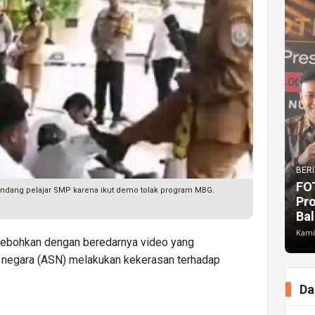
BERI
FO
endang pelajar SMP karena ikut demo tolak program MBG.
Pr
Bal
Kami
hebohkan dengan beredarnya video yang
l negara (ASN) melakukan kekerasan terhadap
Da