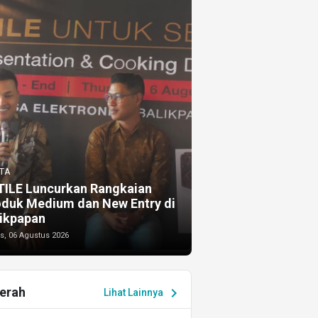
TA
TILE Luncurkan Rangkaian
oduk Medium dan New Entry di
ikpapan
s, 06 Agustus 2026
erah
chevron_right
Lihat Lainnya