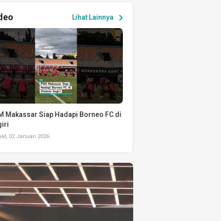
deo
chevron_right
Lihat Lainnya
 Makassar Siap Hadapi Borneo FC di
iri
t, 02 Januari 2026