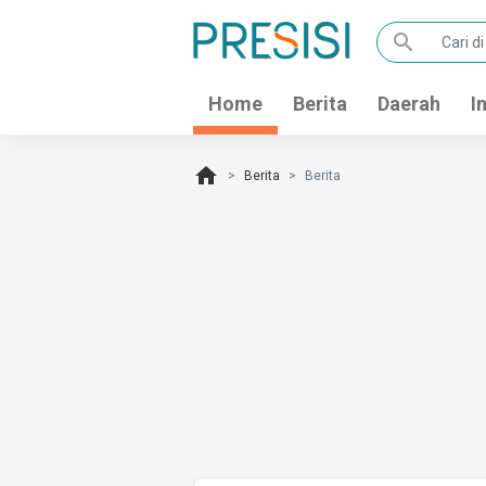
search
Home
Berita
Daerah
I
home
Berita
Berita