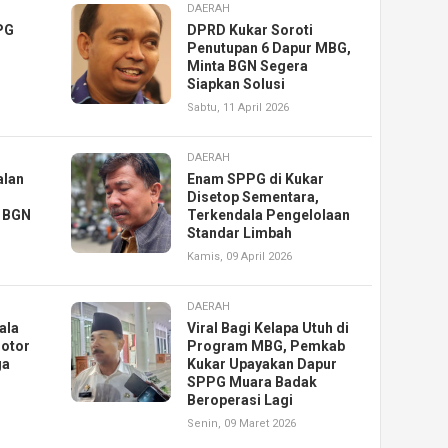
DAERAH
PG
DPRD Kukar Soroti
Penutupan 6 Dapur MBG,
Minta BGN Segera
Siapkan Solusi
Sabtu, 11 April 2026
DAERAH
alan
Enam SPPG di Kukar
Disetop Sementara,
p BGN
Terkendala Pengelolaan
Standar Limbah
Kamis, 09 April 2026
DAERAH
ala
Viral Bagi Kelapa Utuh di
otor
Program MBG, Pemkab
ga
Kukar Upayakan Dapur
SPPG Muara Badak
Beroperasi Lagi
Senin, 09 Maret 2026