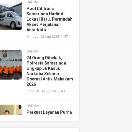
DAERAH
Pool Cititrans
Samarinda Hadir di
Lokasi Baru, Permudah
Akses Perjalanan
Antarkota
Minggu, 02 Agu 2026 14:37
DAERAH
74 Orang Dibekuk,
Polresta Samarinda
Ungkap 56 Kasus
Narkoba Selama
Operasi Antik Mahakam
2026
Sabtu, 01 Agu 2026 06:43
DAERAH
Perkuat Layanan Purna
Jual, Astra Motor
Kalimantan Timur 2
Resmikan AHASS