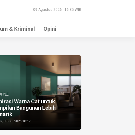
09 Agustus 2026 | 16:35 WIB
um & Kriminal
Opini
STYLE
pirasi Warna Cat untuk
mpilan Bangunan Lebih
narik
, 30 Jul 2026 10:17