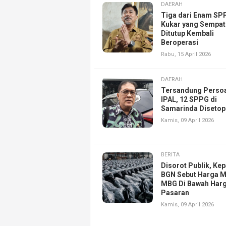
DAERAH
Tiga dari Enam SP
Kukar yang Sempat
Ditutup Kembali
Beroperasi
Rabu, 15 April 2026
DAERAH
Tersandung Perso
IPAL, 12 SPPG di
Samarinda Diseto
Kamis, 09 April 2026
BERITA
Disorot Publik, Kep
BGN Sebut Harga M
MBG Di Bawah Har
Pasaran
Kamis, 09 April 2026