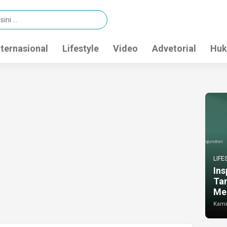
nternasional
Lifestyle
Video
Advetorial
Huk
LIFE
Ins
Ta
Me
Kamis