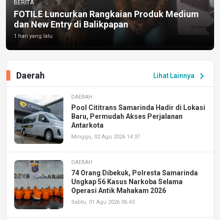
BERITA
FOTILE Luncurkan Rangkaian Produk Medium
dan New Entry di Balikpapan
1 hari yang lalu
Daerah
chevron_right
Lihat Lainnya
DAERAH
Pool Cititrans Samarinda Hadir di Lokasi
Baru, Permudah Akses Perjalanan
Antarkota
Minggu, 02 Agu 2026 14:37
DAERAH
74 Orang Dibekuk, Polresta Samarinda
Ungkap 56 Kasus Narkoba Selama
Operasi Antik Mahakam 2026
Sabtu, 01 Agu 2026 06:43