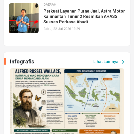
DAERAH
Perkuat Layanan Purna Jual, Astra Motor
Kalimantan Timur 2 Resmikan AHASS
Sukses Perkasa Abadi
Rabu, 22 Jul 2026 19:29
DAERAH
UPA PERKASA Universitas Mulawarman
Laksanakan Job Fair Batch II, Hadirkan
Infografis
chevron_right
Lihat Lainnya
Peluang Kerja dan Magang
Jumat, 17 Jul 2026 22:30
DAERAH
Astra Motor Kalimantan Timur 2 Dukung
Mahasiswa Samarinda dalam Astra
Honda SDGs Future Leaders 2026
Jumat, 10 Jul 2026 19:01