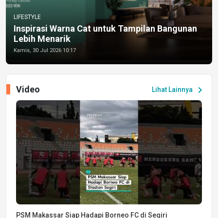
LIFESTYLE
Inspirasi Warna Cat untuk Tampilan Bangunan
Lebih Menarik
Kamis, 30 Jul 2026 10:17
Video
chevron_right
Lihat Lainnya
PSM Makassar Siap Hadapi Borneo FC di Segiri