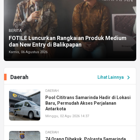
BERITA
FOTILE Luncurkan Rangkaian Produk Medium
dan New Entry di Balikpapan
Kamis, 06 Agustus 2026
Daerah
chevron_right
Lihat Lainnya
DAERAH
Pool Cititrans Samarinda Hadir di Lokasi
Baru, Permudah Akses Perjalanan
Antarkota
Minggu, 02 Agu 2026 14:37
DAERAH
74 Orang Dibekuk, Polresta Samarinda