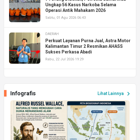
Ungkap 56 Kasus Narkoba Selama
Operasi Antik Mahakam 2026
Sabtu, 01 Agu 2026 06:43
DAERAH
Perkuat Layanan Purna Jual, Astra Motor
Kalimantan Timur 2 Resmikan AHASS
Sukses Perkasa Abadi
Rabu, 22 Jul 2026 19:29
DAERAH
UPA PERKASA Universitas Mulawarman
Laksanakan Job Fair Batch II, Hadirkan
Infografis
chevron_right
Lihat Lainnya
Peluang Kerja dan Magang
Jumat, 17 Jul 2026 22:30
DAERAH
Astra Motor Kalimantan Timur 2 Dukung
Mahasiswa Samarinda dalam Astra
Honda SDGs Future Leaders 2026