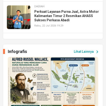
DAERAH
Perkuat Layanan Purna Jual, Astra Motor
Kalimantan Timur 2 Resmikan AHASS
Sukses Perkasa Abadi
Rabu, 22 Jul 2026 19:29
DAERAH
UPA PERKASA Universitas Mulawarman
Laksanakan Job Fair Batch II, Hadirkan
Infografis
chevron_right
Lihat Lainnya
Peluang Kerja dan Magang
Jumat, 17 Jul 2026 22:30
DAERAH
Astra Motor Kalimantan Timur 2 Dukung
Mahasiswa Samarinda dalam Astra
Honda SDGs Future Leaders 2026
Jumat, 10 Jul 2026 19:01