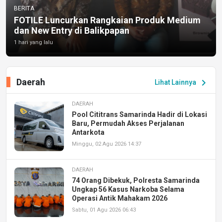
BERITA
FOTILE Luncurkan Rangkaian Produk Medium
dan New Entry di Balikpapan
1 hari yang lalu
Daerah
chevron_right
Lihat Lainnya
DAERAH
Pool Cititrans Samarinda Hadir di Lokasi
Baru, Permudah Akses Perjalanan
Antarkota
Minggu, 02 Agu 2026 14:37
DAERAH
74 Orang Dibekuk, Polresta Samarinda
Ungkap 56 Kasus Narkoba Selama
Operasi Antik Mahakam 2026
Sabtu, 01 Agu 2026 06:43