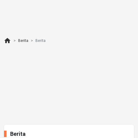
home
Berita
Berita
Berita