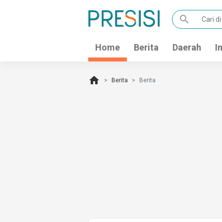
search
Home
Berita
Daerah
I
home
Berita
Berita