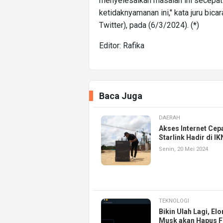
menyelesaikan masalah ini secepat
ketidaknyamanan ini," kata juru bica
Twitter), pada (6/3/2024). (*)
Editor: Rafika
Baca Juga
DAERAH
Akses Internet Cep
Starlink Hadir di IK
Senin, 20 Mei 2024
TEKNOLOGI
Bikin Ulah Lagi, Elo
Musk akan Hapus F