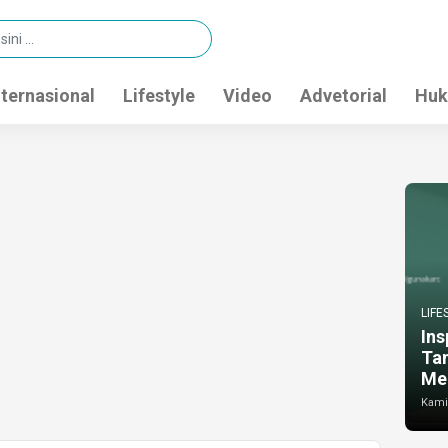
nternasional
Lifestyle
Video
Advetorial
Huk
LIFE
Ins
Ta
Me
Kamis