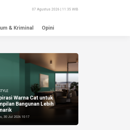
07 Agustus 2026 | 11:35 WIB
um & Kriminal
Opini
STYLE
pirasi Warna Cat untuk
mpilan Bangunan Lebih
narik
, 30 Jul 2026 10:17