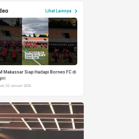
deo
chevron_right
Lihat Lainnya
 Makassar Siap Hadapi Borneo FC di
iri
t, 02 Januari 2026