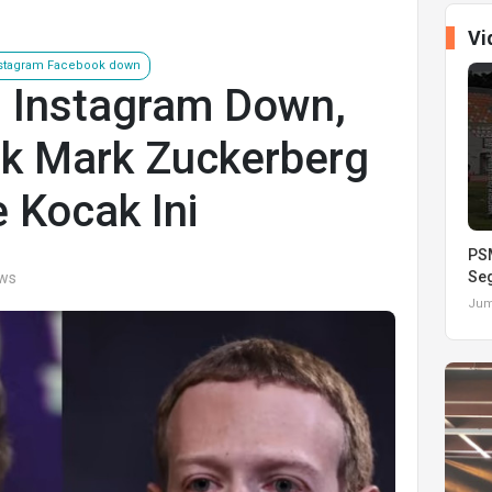
Vi
stagram Facebook down
 Instagram Down,
ek Mark Zuckerberg
Kocak Ini
PSM
Seg
ews
Juma