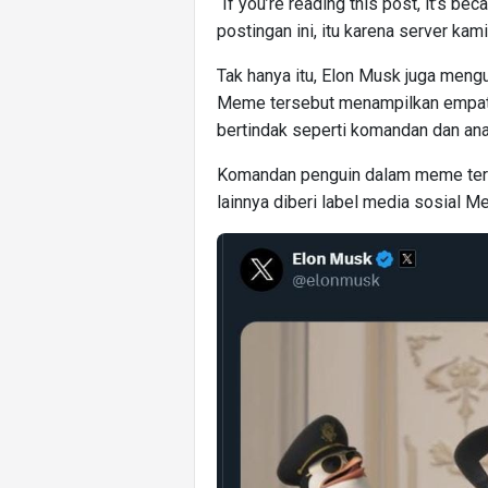
“If you’re reading this post, it’s b
postingan ini, itu karena server ka
Tak hanya itu, Elon Musk juga meng
Meme tersebut menampilkan empat p
bertindak seperti komandan dan ana
Komandan penguin dalam meme terse
lainnya diberi label media sosial M