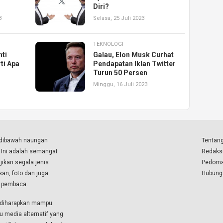
Diri?
3
Selasa, 25 Juli 2023
TEKNOLOGI
ti
Galau, Elon Musk Curhat
ti Apa
Pendapatan Iklan Twitter
Turun 50 Persen
Minggu, 16 Juli 2023
a dibawah naungan
Tentang
. Ini adalah semangat
Redaks
ikan segala jenis
Pedoma
isan, foto dan juga
Hubung
a pembaca.
i diharapkan mampu
u media alternatif yang