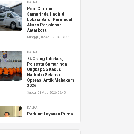
DAERAH
Pool Cititrans
Samarinda Hadir di
Lokasi Baru, Permudah
Akses Perjalanan
Antarkota
Minggu, 02 Agu 2026 14:37
DAERAH
74 Orang Dibekuk,
Polresta Samarinda
Ungkap 56 Kasus
Narkoba Selama
Operasi Antik Mahakam
2026
Sabtu, 01 Agu 2026 06:43
DAERAH
Perkuat Layanan Purna
Jual, Astra Motor
Kalimantan Timur 2
Resmikan AHASS