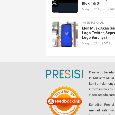
Blokir di X!
Minggu, 20 Agustus 202
INTERNASIONAL
Elon Musk Akan Gan
Logo Twitter, Seper
Logo Barunya?
Minggu, 23 Juli 2023
Presisi.co berad
PT.Nur Citra Mulia
kami untuk menyaj
informasi baik tul
video kepada par
Kehadiran Presis
menjadi salah sat