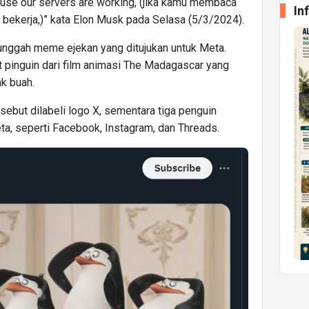
ecause our servers are working, (jika kamu membaca
In
mi bekerja,)” kata Elon Musk pada Selasa (5/3/2024).
unggah meme ejekan yang ditujukan untuk Meta.
inguin dari film animasi The Madagascar yang
k buah.
but dilabeli logo X, sementara tiga penguin
eta, seperti Facebook, Instagram, dan Threads.