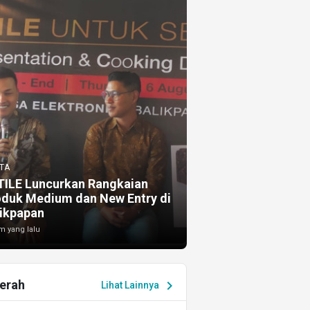
TA
TILE Luncurkan Rangkaian
oduk Medium dan New Entry di
ikpapan
m yang lalu
erah
chevron_right
Lihat Lainnya