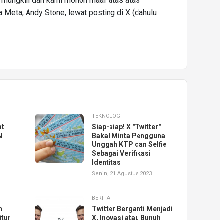
 mungkin dan kami mohon maaf atas atas
ra Meta, Andy Stone, lewat posting di X (dahulu
TEKNOLOGI
at
Siap-siap! X "Twitter"
N
Bakal Minta Pengguna
Unggah KTP dan Selfie
Sebagai Verifikasi
Identitas
Senin, 21 Agustus 2023
BERITA
n
Twitter Berganti Menjadi
itur
X, Inovasi atau Bunuh