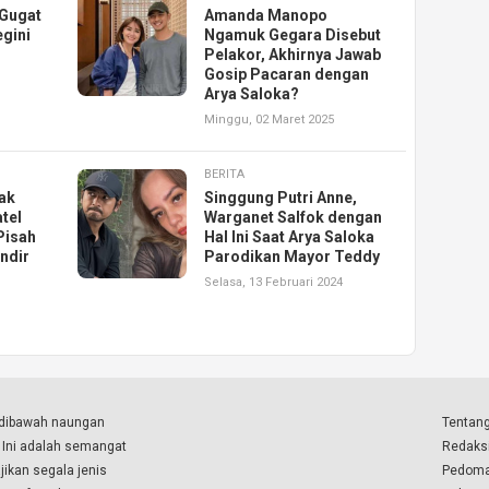
 Gugat
Amanda Manopo
egini
Ngamuk Gegara Disebut
Pelakor, Akhirnya Jawab
Gosip Pacaran dengan
Arya Saloka?
Minggu, 02 Maret 2025
BERITA
ak
Singgung Putri Anne,
tel
Warganet Salfok dengan
Pisah
Hal Ini Saat Arya Saloka
indir
Parodikan Mayor Teddy
Selasa, 13 Februari 2024
a dibawah naungan
Tentang
. Ini adalah semangat
Redaks
ikan segala jenis
Pedoma