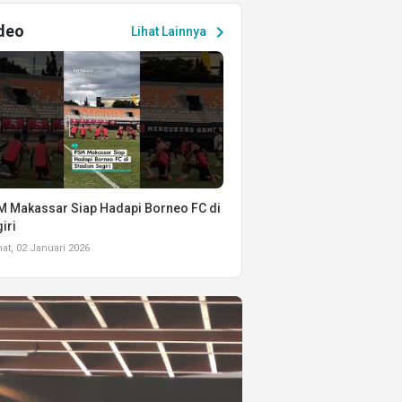
deo
chevron_right
Lihat Lainnya
 Makassar Siap Hadapi Borneo FC di
iri
t, 02 Januari 2026