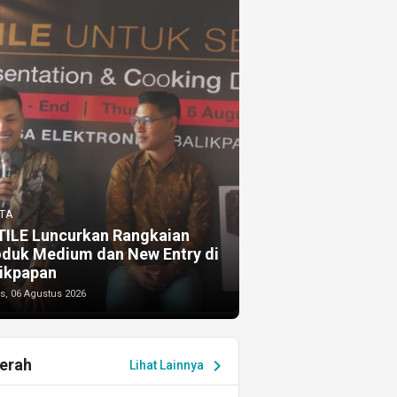
TA
TILE Luncurkan Rangkaian
oduk Medium dan New Entry di
ikpapan
s, 06 Agustus 2026
erah
chevron_right
Lihat Lainnya