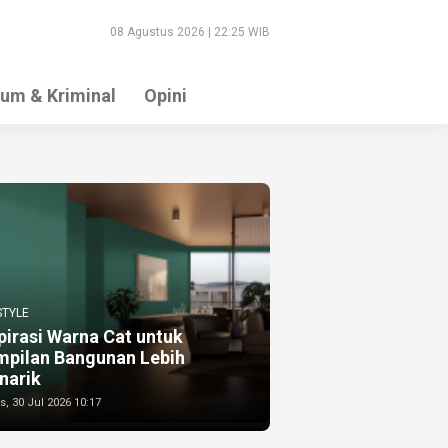
08 Agustus 2026 | 22:25 WIB
um & Kriminal
Opini
STYLE
pirasi Warna Cat untuk
mpilan Bangunan Lebih
narik
, 30 Jul 2026 10:17