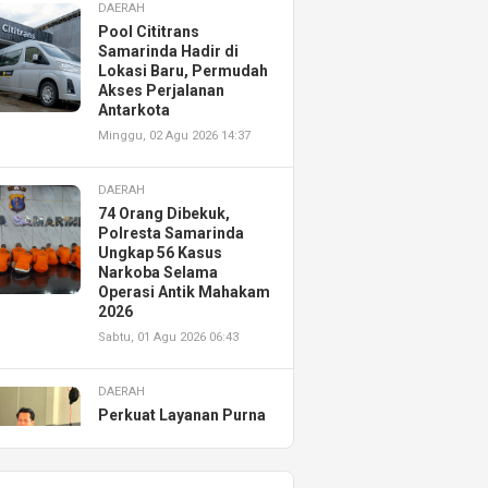
DAERAH
Pool Cititrans
Samarinda Hadir di
Lokasi Baru, Permudah
Akses Perjalanan
Antarkota
Minggu, 02 Agu 2026 14:37
DAERAH
74 Orang Dibekuk,
Polresta Samarinda
Ungkap 56 Kasus
Narkoba Selama
Operasi Antik Mahakam
2026
Sabtu, 01 Agu 2026 06:43
DAERAH
Perkuat Layanan Purna
Jual, Astra Motor
Kalimantan Timur 2
Resmikan AHASS