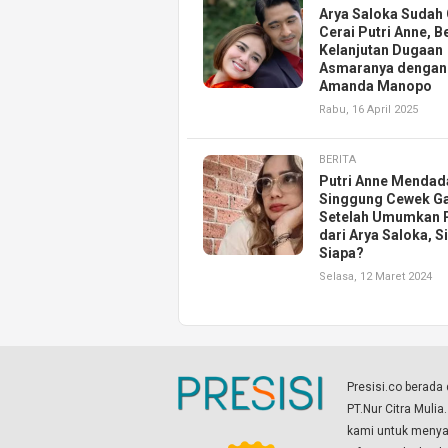
Arya Saloka Sudah
Cerai Putri Anne, B
Kelanjutan Dugaan
Asmaranya dengan
Amanda Manopo
Rabu, 16 April 2025
BERITA
Putri Anne Mendad
Singgung Cewek Ga
Setelah Umumkan 
dari Arya Saloka, S
Siapa?
Selasa, 12 Maret 2024
Presisi.co berad
PT.Nur Citra Mulia
kami untuk menyaj