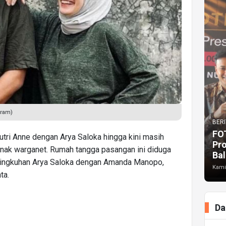
gram)
BERI
FO
tri Anne dengan Arya Saloka hingga kini masih
Pr
enak warganet. Rumah tangga pasangan ini diduga
Bal
elingkuhan Arya Saloka dengan Amanda Manopo,
Kami
ta.
Da