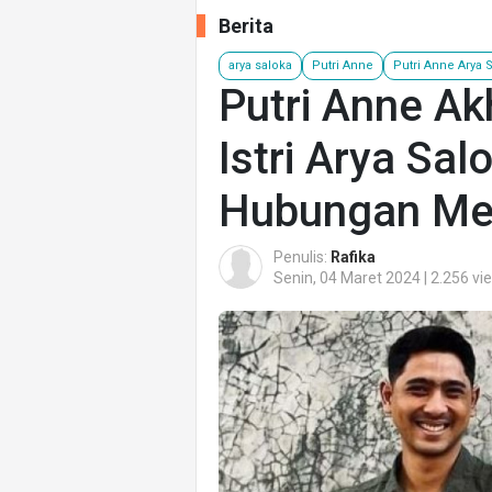
Berita
arya saloka
Putri Anne
Putri Anne Arya 
Putri Anne A
Istri Arya Sal
Hubungan Me
Penulis:
Rafika
Senin, 04 Maret 2024 | 2.256 vi