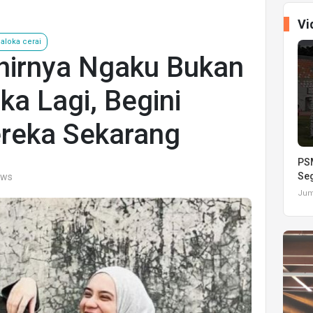
Vi
Saloka cerai
khirnya Ngaku Bukan
oka Lagi, Begini
reka Sekarang
PSM
Seg
ews
Juma