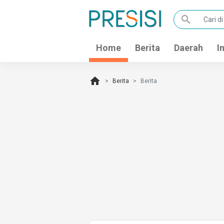
search
Home
Berita
Daerah
I
home
Berita
Berita