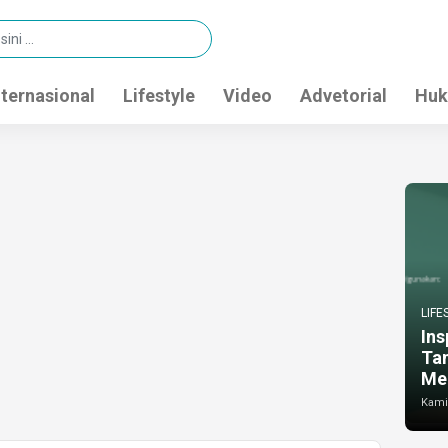
nternasional
Lifestyle
Video
Advetorial
Huk
LIFE
Ins
Ta
Me
Kamis