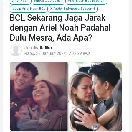
Ariel Noah
Bunga Citra Lestari
Ariel Noah BCL pacaran
gosip Ariel Noah BCL
X Factor Indonesia Season 4
BCL Sekarang Jaga Jarak
dengan Ariel Noah Padahal
Dulu Mesra, Ada Apa?
Penulis:
Rafika
Rabu, 24 Januari 2024 | 2.726 views