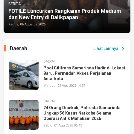
BERITA
FOTILE Luncurkan Rangkaian Produk Medium
dan New Entry di Balikpapan
Kamis, 06 Agustus 2026
Daerah
chevron_right
Lihat Lainnya
DAERAH
Pool Cititrans Samarinda Hadir di Lokasi
Baru, Permudah Akses Perjalanan
Antarkota
Minggu, 02 Agu 2026 14:37
DAERAH
74 Orang Dibekuk, Polresta Samarinda
Ungkap 56 Kasus Narkoba Selama
Operasi Antik Mahakam 2026
Sabtu, 01 Agu 2026 06:43