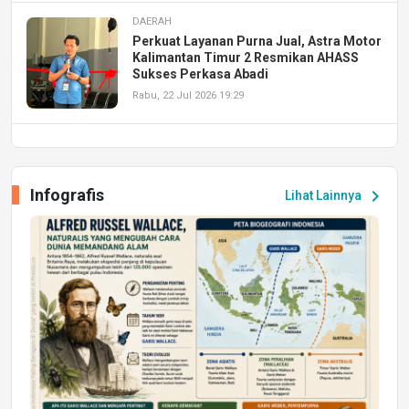
DAERAH
Perkuat Layanan Purna Jual, Astra Motor
Kalimantan Timur 2 Resmikan AHASS
Sukses Perkasa Abadi
Rabu, 22 Jul 2026 19:29
DAERAH
UPA PERKASA Universitas Mulawarman
Laksanakan Job Fair Batch II, Hadirkan
Infografis
chevron_right
Lihat Lainnya
Peluang Kerja dan Magang
Jumat, 17 Jul 2026 22:30
DAERAH
Astra Motor Kalimantan Timur 2 Dukung
Mahasiswa Samarinda dalam Astra
Honda SDGs Future Leaders 2026
Jumat, 10 Jul 2026 19:01