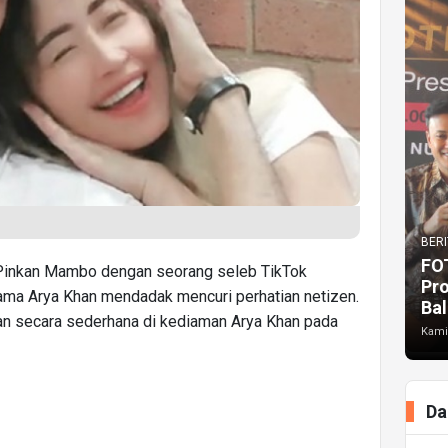
BERI
FO
Pinkan Mambo dengan seorang seleb TikTok
Pr
ma Arya Khan mendadak mencuri perhatian netizen.
Bal
n secara sederhana di kediaman Arya Khan pada
Kami
Da