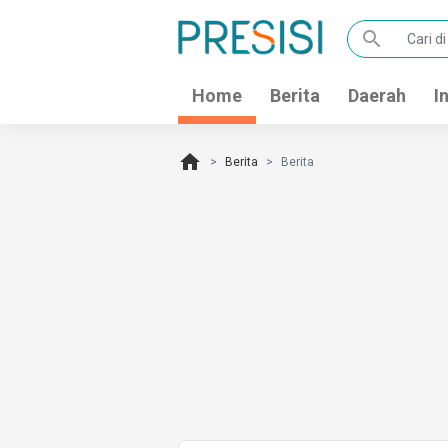
search
Home
Berita
Daerah
I
home
Berita
Berita