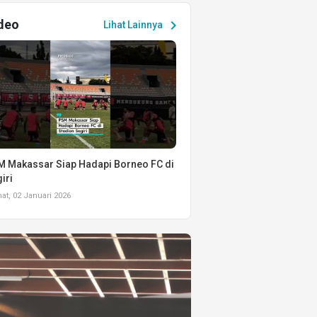
deo
chevron_right
Lihat Lainnya
 Makassar Siap Hadapi Borneo FC di
iri
t, 02 Januari 2026