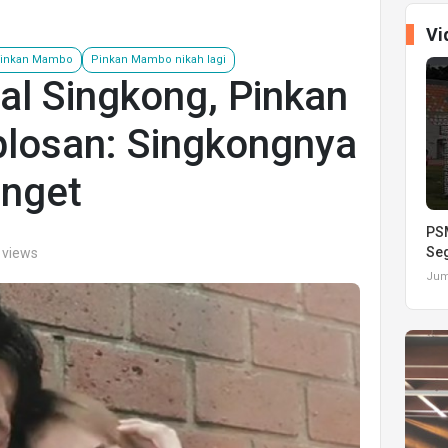
Vi
Pinkan Mambo
Pinkan Mambo nikah lagi
ual Singkong, Pinkan
losan: Singkongnya
nget
PSM
Seg
 views
Juma