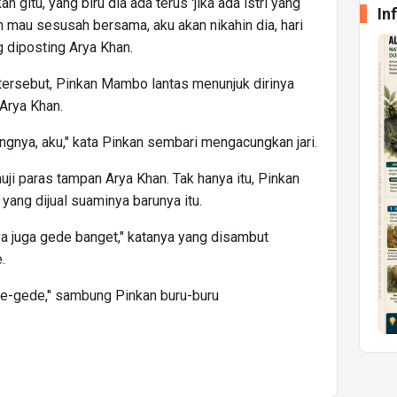
ah gitu, yang biru dia ada terus 'jika ada istri yang
In
mau sesusah bersama, aku akan nikahin dia, hari
g diposting Arya Khan.
tersebut, Pinkan Mambo lantas menunjuk dirinya
Arya Khan.
rangnya, aku," kata Pinkan sembari mengacungkan jari.
i paras tampan Arya Khan. Tak hanya itu, Pinkan
yang dijual suaminya barunya itu.
ya juga gede banget," katanya yang disambut
e.
de-gede," sambung Pinkan buru-buru