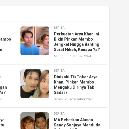
BERITA
,
Perbuatan Arya Khan Ini
 Mambo
Bikin Pinkan Mambo
Jengkel Hingga Banting
an
Surat Nikah, Kenapa Ya?
Minggu, 07 Januari 2024
BERITA
k
Dinikahi TikToker Arya
Khan, Pinkan Mambo
gan
Mengaku Dirinya Tak
Ya?
Sadar?
23
Senin, 25 Desember 2023
BERITA
rya
MA Beberkan Alasan
atu
Sandy Sanjaya Menduda