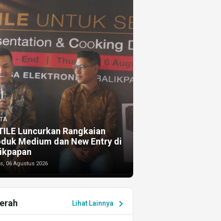
TA
TILE Luncurkan Rangkaian
oduk Medium dan New Entry di
ikpapan
s, 06 Agustus 2026
erah
chevron_right
Lihat Lainnya