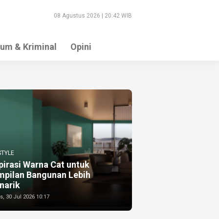
08 Agustus 2026 | 20:42 WIB
um & Kriminal
Opini
STYLE
pirasi Warna Cat untuk
mpilan Bangunan Lebih
narik
, 30 Jul 2026 10:17