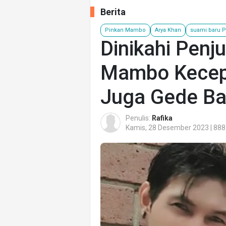
Berita
Pinkan Mambo
Arya Khan
suami baru 
Dinikahi Penj
Mambo Kecep
Juga Gede Ba
Penulis:
Rafika
Kamis, 28 Desember 2023 | 888