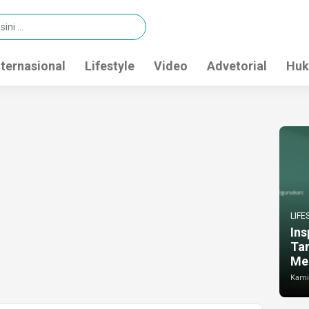
nternasional
Lifestyle
Video
Advetorial
Huk
LIFE
Ins
Ta
Me
Kamis