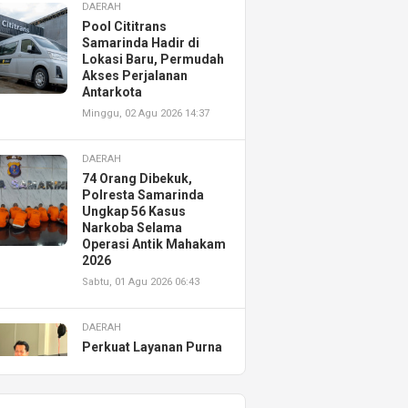
DAERAH
Pool Cititrans
Samarinda Hadir di
Lokasi Baru, Permudah
Akses Perjalanan
Antarkota
Minggu, 02 Agu 2026 14:37
DAERAH
74 Orang Dibekuk,
Polresta Samarinda
Ungkap 56 Kasus
Narkoba Selama
Operasi Antik Mahakam
2026
Sabtu, 01 Agu 2026 06:43
DAERAH
Perkuat Layanan Purna
Jual, Astra Motor
Kalimantan Timur 2
Resmikan AHASS