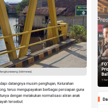
BERI
FO
Pr
Mangkurawang (Istimewa)
Bal
1 har
api datangnya musim penghujan, Kelurahan
g, terus mengupayakan berbagai persiapan guna
atunya dengan melakukan normalisasi aliran anak
Da
ayah tersebut.