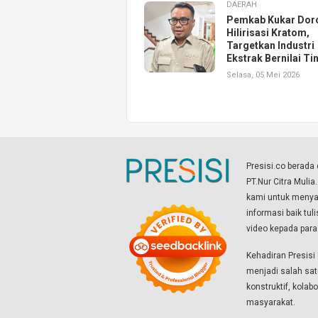
DAERAH
Pemkab Kukar Dor
Hilirisasi Kratom,
Targetkan Industri
Ekstrak Bernilai Ti
Selasa, 05 Mei 2026
Presisi.co berad
PT.Nur Citra Mulia
kami untuk menyaj
informasi baik tul
video kepada par
Kehadiran Presis
menjadi salah sat
konstruktif, kola
masyarakat.