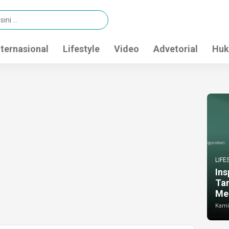
nternasional
Lifestyle
Video
Advetorial
Huk
LIFE
Ins
Ta
Me
Kamis