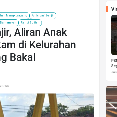
Vi
ahan Mangkurawang
Antisipasi banjir
 Damansyah
Rendi Solihin
jir, Aliran Anak
am di Kelurahan
g Bakal
PSM
Seg
Juma
 views