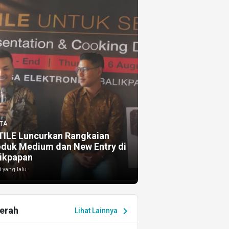
TA
TILE Luncurkan Rangkaian
oduk Medium dan New Entry di
ikpapan
i yang lalu
erah
chevron_right
Lihat Lainnya