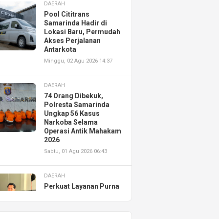
DAERAH
Pool Cititrans
Samarinda Hadir di
Lokasi Baru, Permudah
Akses Perjalanan
Antarkota
Minggu, 02 Agu 2026 14:37
DAERAH
74 Orang Dibekuk,
Polresta Samarinda
Ungkap 56 Kasus
Narkoba Selama
Operasi Antik Mahakam
2026
Sabtu, 01 Agu 2026 06:43
DAERAH
Perkuat Layanan Purna
Jual, Astra Motor
Kalimantan Timur 2
Resmikan AHASS