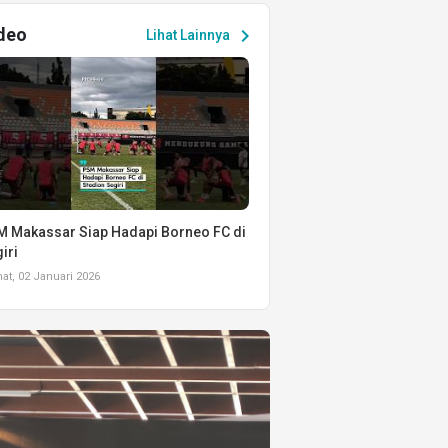
deo
chevron_right
Lihat Lainnya
 Makassar Siap Hadapi Borneo FC di
iri
t, 02 Januari 2026