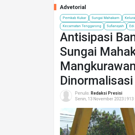
Advetorial
Pemkab Kukar
Sungai Mahakam
Kelur
Kecamatan Tenggarong
Sufiansyah
Edi
Antisipasi Ban
Sungai Mahak
Mangkurawan
Dinormalisasi
Penulis:
Redaksi Presisi
Senin, 13 November 2023 | 913