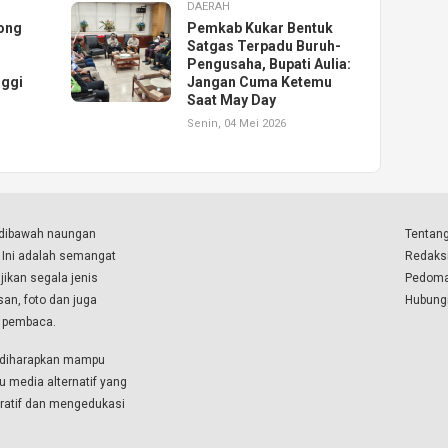
DAERAH
ong
Pemkab Kukar Bentuk
Satgas Terpadu Buruh-
Pengusaha, Bupati Aulia:
nggi
Jangan Cuma Ketemu
Saat May Day
Senin, 04 Mei 2026
a dibawah naungan
Tentang
. Ini adalah semangat
Redaks
ikan segala jenis
Pedoma
isan, foto dan juga
Hubung
a pembaca.
i diharapkan mampu
u media alternatif yang
boratif dan mengedukasi