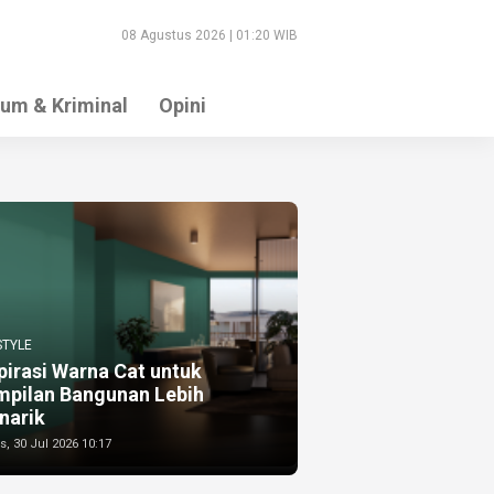
08 Agustus 2026 | 01:20 WIB
um & Kriminal
Opini
STYLE
pirasi Warna Cat untuk
mpilan Bangunan Lebih
narik
, 30 Jul 2026 10:17