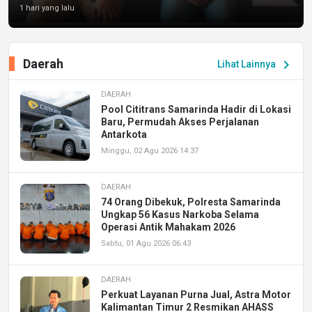
1 hari yang lalu
Daerah
chevron_right
Lihat Lainnya
DAERAH
Pool Cititrans Samarinda Hadir di Lokasi
Baru, Permudah Akses Perjalanan
Antarkota
Minggu, 02 Agu 2026 14:37
DAERAH
74 Orang Dibekuk, Polresta Samarinda
Ungkap 56 Kasus Narkoba Selama
Operasi Antik Mahakam 2026
Sabtu, 01 Agu 2026 06:43
DAERAH
Perkuat Layanan Purna Jual, Astra Motor
Kalimantan Timur 2 Resmikan AHASS