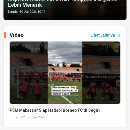
Lebih Menarik
Kamis, 30 Jul 2026 10:17
Video
chevron_right
Lihat Lainnya
PSM Makassar Siap Hadapi Borneo FC di Segiri
Jumat, 02 Januari 2026