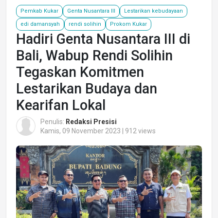
Pemkab Kukar
Genta Nusantara III
Lestarikan kebudayaan
edi damansyah
rendi solihin
Prokom Kukar
Hadiri Genta Nusantara III di
Bali, Wabup Rendi Solihin
Tegaskan Komitmen
Lestarikan Budaya dan
Kearifan Lokal
Penulis:
Redaksi Presisi
Kamis, 09 November 2023 | 912 views