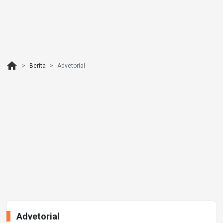
home
Berita
Advetorial
Advetorial