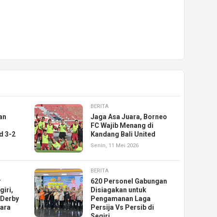
BERITA
an
Jaga Asa Juara, Borneo
FC Wajib Menang di
d 3-2
Kandang Bali United
Senin, 11 Mei 2026
BERITA
r
620 Personel Gabungan
giri,
Disiagakan untuk
 Derby
Pengamanan Laga
gara
Persija Vs Persib di
Segiri