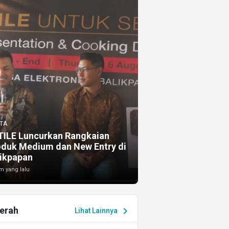
TA
TILE Luncurkan Rangkaian
oduk Medium dan New Entry di
ikpapan
m yang lalu
erah
chevron_right
Lihat Lainnya