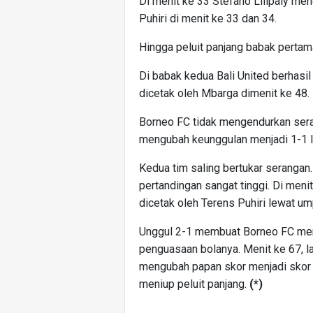
Di menit ke 33 Stefano Lilipaly m
Puhiri di menit ke 33 dan 34.
Hingga peluit panjang babak pertam
Di babak kedua Bali United berhasil
dicetak oleh Mbarga dimenit ke 48.
Borneo FC tidak mengendurkan seran
mengubah keunggulan menjadi 1-1 le
Kedua tim saling bertukar serangan
pertandingan sangat tinggi. Di meni
dicetak oleh Terens Puhiri lewat um
Unggul 2-1 membuat Borneo FC men
penguasaan bolanya. Menit ke 67, l
mengubah papan skor menjadi skor 3
meniup peluit panjang.
(*)