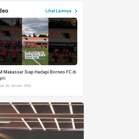
deo
chevron_right
Lihat Lainnya
 Makassar Siap Hadapi Borneo FC di
iri
t, 02 Januari 2026