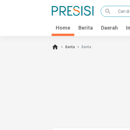
search
Home
Berita
Daerah
I
home
Berita
Berita