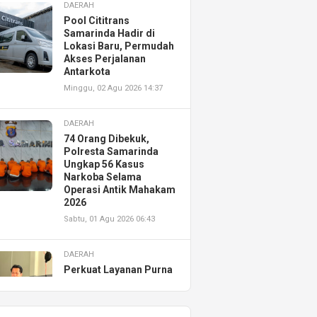
DAERAH
Pool Cititrans
Samarinda Hadir di
Lokasi Baru, Permudah
Akses Perjalanan
Antarkota
Minggu, 02 Agu 2026 14:37
DAERAH
74 Orang Dibekuk,
Polresta Samarinda
Ungkap 56 Kasus
Narkoba Selama
Operasi Antik Mahakam
2026
Sabtu, 01 Agu 2026 06:43
DAERAH
Perkuat Layanan Purna
Jual, Astra Motor
Kalimantan Timur 2
Resmikan AHASS