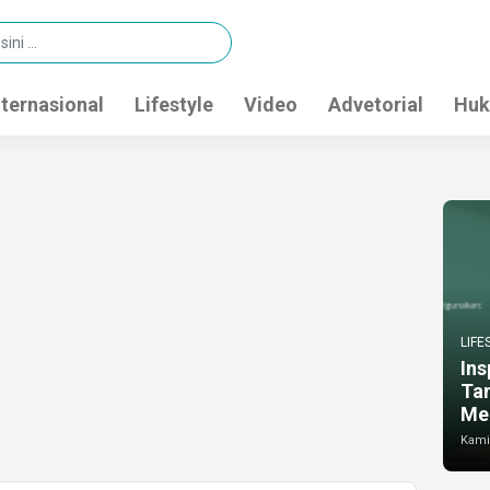
nternasional
Lifestyle
Video
Advetorial
Huk
LIFE
Ins
Ta
Me
Kamis