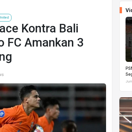
Vi
United
ace Kontra Bali
eo FC Amankan 3
ang
PSM
Seg
ews
Juma