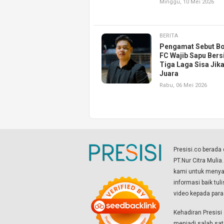
Minggu, 10 Mei 2026
BERITA
Pengamat Sebut B
FC Wajib Sapu Bers
Tiga Laga Sisa Jika
Juara
Rabu, 06 Mei 2026
Presisi.co berad
PT.Nur Citra Mulia
kami untuk menyaj
informasi baik tul
video kepada par
Kehadiran Presis
menjadi salah sat