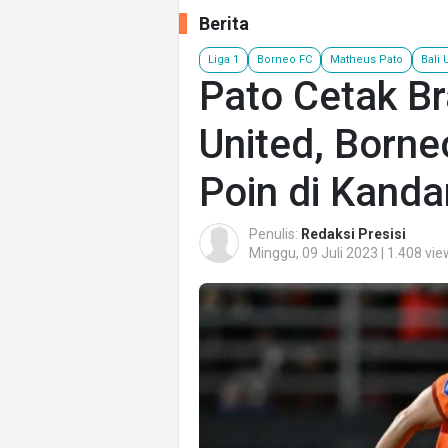
Berita
Liga 1
Borneo FC
Matheus Pato
Bali 
Pato Cetak Br
United, Born
Poin di Kand
Penulis:
Redaksi Presisi
Minggu, 09 Juli 2023 | 1.408 vi