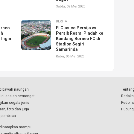
Sabtu, 09 Mei 2026
BERITA
orneo
El Clasico Persija vs
ih
Persib Resmi Pindah ke
 Ingin
Kandang Borneo FC di
Stadion Segiri
Samarinda
Rabu, 06 Mei 2026
a dibawah naungan
Tentang
. Ini adalah semangat
Redaks
ikan segala jenis
Pedoma
isan, foto dan juga
Hubung
a pembaca.
i diharapkan mampu
u media alternatif yang