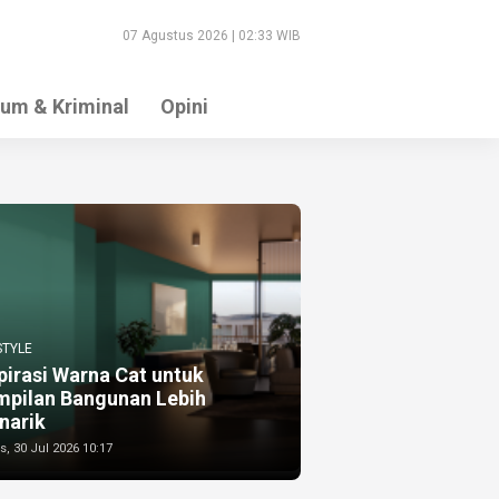
07 Agustus 2026 | 02:33 WIB
um & Kriminal
Opini
STYLE
pirasi Warna Cat untuk
mpilan Bangunan Lebih
narik
, 30 Jul 2026 10:17