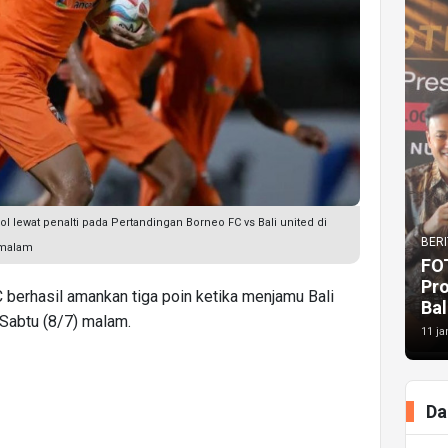
 lewat penalti pada Pertandingan Borneo FC vs Bali united di
BERI
 malam
FO
Pr
 berhasil amankan tiga poin ketika menjamu Bali
Bal
 Sabtu (8/7) malam.
11 ja
Da