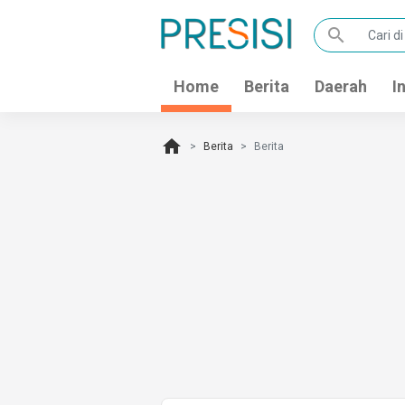
search
Home
Berita
Daerah
I
home
Berita
Berita