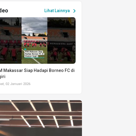
deo
chevron_right
Lihat Lainnya
 Makassar Siap Hadapi Borneo FC di
iri
t, 02 Januari 2026