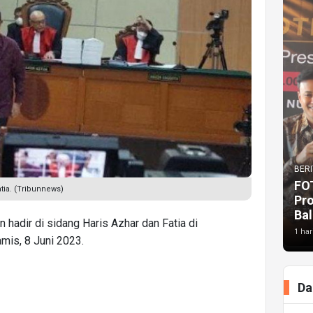
BERI
FO
atia. (Tribunnews)
Pr
Bal
n hadir di sidang Haris Azhar dan Fatia di
1 har
mis, 8 Juni 2023.
Da