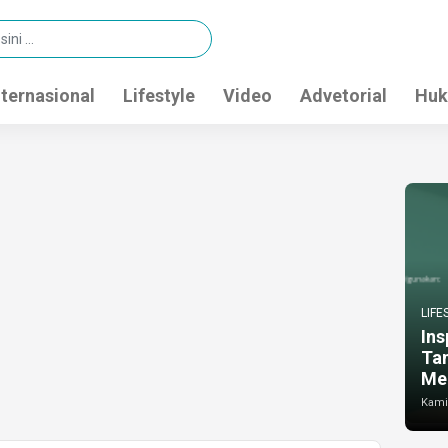
nternasional
Lifestyle
Video
Advetorial
Huk
LIFE
Ins
Ta
Me
Kamis