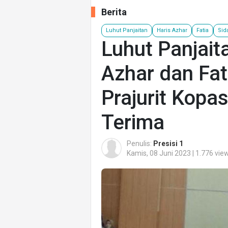
Berita
Luhut Panjaitan
Haris Azhar
Fatia
Sid
Luhut Panjait
Azhar dan Fat
Prajurit Kopa
Terima
Penulis:
Presisi 1
Kamis, 08 Juni 2023 | 1.776 vie