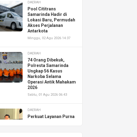
DAERAH
Pool Cititrans
Samarinda Hadir di
Lokasi Baru, Permudah
Akses Perjalanan
Antarkota
Minggu, 02 Agu 2026 14:37
DAERAH
74 Orang Dibekuk,
Polresta Samarinda
Ungkap 56 Kasus
Narkoba Selama
Operasi Antik Mahakam
2026
Sabtu, 01 Agu 2026 06:43
DAERAH
Perkuat Layanan Purna
Jual, Astra Motor
Kalimantan Timur 2
Resmikan AHASS