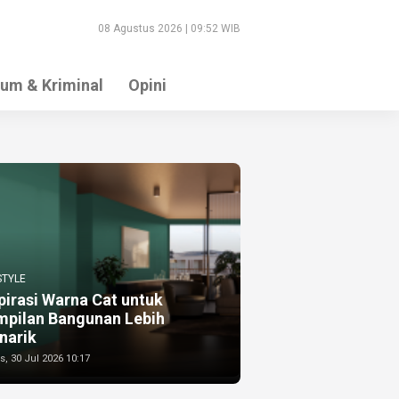
08 Agustus 2026 | 09:52 WIB
um & Kriminal
Opini
STYLE
pirasi Warna Cat untuk
mpilan Bangunan Lebih
narik
, 30 Jul 2026 10:17