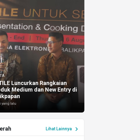
TA
TILE Luncurkan Rangkaian
oduk Medium dan New Entry di
ikpapan
i yang lalu
erah
chevron_right
Lihat Lainnya