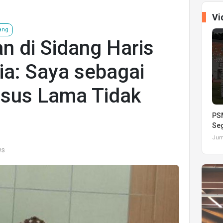
Vi
ang
an di Sidang Haris
ia: Saya sebagai
ssus Lama Tidak
PSM
Seg
Juma
ws