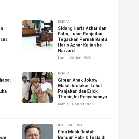
BERITA
an
Sidang Haris Azhar dan
Fatia, Luhut Panjaitan
asus
Tegaskan Pernah Bantu
Haris Azhar Kuliah ke
Harvard
Kamis, 08 Juni 2023
BERITA
hasa:
Gibran Anak Jokowi
Malah Idolakan Luhut
uka
Panjaitan dan Erick
Thohir, Ini Penyebabnya
Kamis, 16 Maret 2023
INTERNASIONAL
Elon Musk Bantah
ode
Bangun Pabrik Tesla di