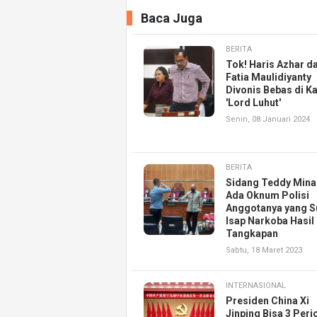
Baca Juga
BERITA
Tok! Haris Azhar d
Fatia Maulidiyanty
Divonis Bebas di K
'Lord Luhut'
Senin, 08 Januari 2024
BERITA
Sidang Teddy Mina
Ada Oknum Polisi
Anggotanya yang S
Isap Narkoba Hasil
Tangkapan
Sabtu, 18 Maret 2023
INTERNASIONAL
Presiden China Xi
Jinping Bisa 3 Peri