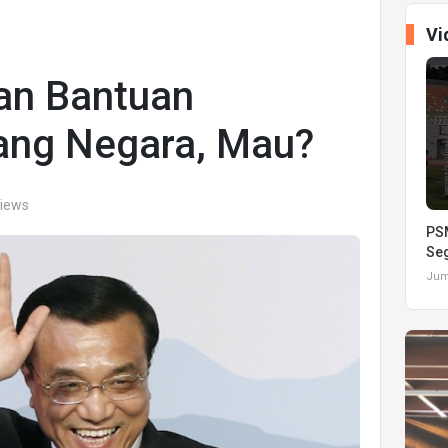
Vi
an Bantuan
ang Negara, Mau?
views
PSM
Seg
Juma