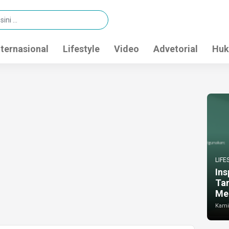
nternasional
Lifestyle
Video
Advetorial
Huk
LIFE
Ins
Ta
Me
Kamis