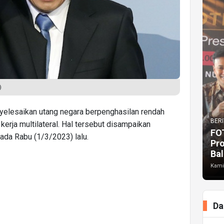
)
yelesaikan utang negara berpenghasilan rendah
BERI
kerja multilateral. Hal tersebut disampaikan
FO
ada Rabu (1/3/2023) lalu.
Pr
Bal
Kami
Da