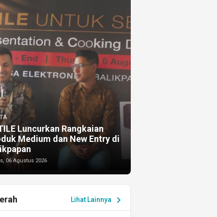
TA
TILE Luncurkan Rangkaian
oduk Medium dan New Entry di
ikpapan
s, 06 Agustus 2026
erah
chevron_right
Lihat Lainnya