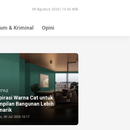
08 Agustus 2026 | 16:06 WIB
um & Kriminal
Opini
STYLE
pirasi Warna Cat untuk
mpilan Bangunan Lebih
narik
, 30 Jul 2026 10:17