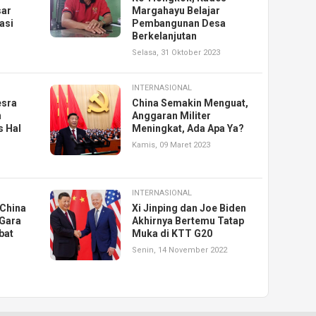
sar
Margahayu Belajar
asi
Pembangunan Desa
Berkelanjutan
Selasa, 31 Oktober 2023
INTERNASIONAL
esra
China Semakin Menguat,
n
Anggaran Militer
 Hal
Meningkat, Ada Apa Ya?
Kamis, 09 Maret 2023
INTERNASIONAL
 China
Xi Jinping dan Joe Biden
Gara
Akhirnya Bertemu Tatap
bat
Muka di KTT G20
Senin, 14 November 2022