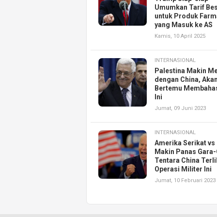
Umumkan Tarif Be
untuk Produk Farm
yang Masuk ke AS
Kamis, 10 April 2025
INTERNASIONAL
Palestina Makin M
dengan China, Aka
Bertemu Membahas
Ini
Jumat, 09 Juni 2023
INTERNASIONAL
Amerika Serikat vs
Makin Panas Gara-
Tentara China Terli
Operasi Militer Ini
Jumat, 10 Februari 2023