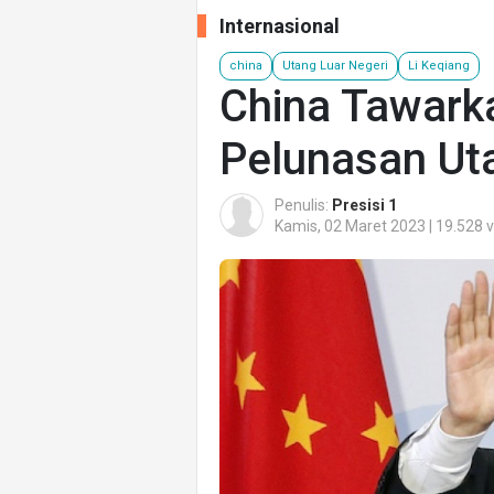
Internasional
china
Utang Luar Negeri
Li Keqiang
China Tawark
Pelunasan Ut
Penulis:
Presisi 1
Kamis, 02 Maret 2023 | 19.528 