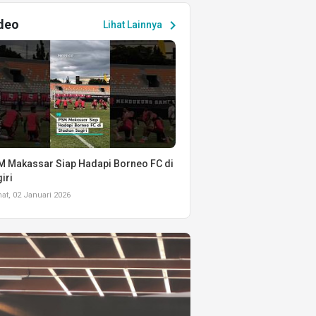
deo
chevron_right
Lihat Lainnya
 Makassar Siap Hadapi Borneo FC di
iri
t, 02 Januari 2026