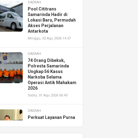
DAERAH
Pool Cititrans
Samarinda Hadir di
Lokasi Baru, Permudah
Akses Perjalanan
Antarkota
Minggu, 02 Agu 2026 14:37
DAERAH
74 Orang Dibekuk,
Polresta Samarinda
Ungkap 56 Kasus
Narkoba Selama
Operasi Antik Mahakam
2026
Sabtu, 01 Agu 2026 06:43
DAERAH
Perkuat Layanan Purna
Jual, Astra Motor
Kalimantan Timur 2
Resmikan AHASS