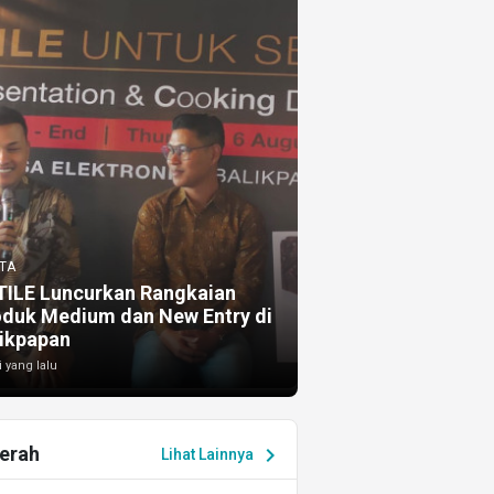
TA
TILE Luncurkan Rangkaian
oduk Medium dan New Entry di
ikpapan
i yang lalu
erah
chevron_right
Lihat Lainnya