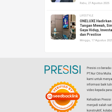
Rabu, 27 Agustus 2025
LIFESTYLE
ONELUXE Hadirkan
Tangan Mewah, Si
Gaya Hidup, Investa
dan Prestise
Minggu, 17 Agustus 202
Presisi.co berad
PT.Nur Citra Mulia
kami untuk menyaj
informasi baik tul
video kepada par
Kehadiran Presis
menjadi salah sat
konstruktif, kola