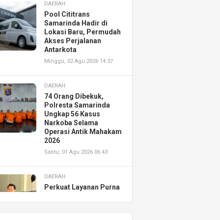
DAERAH
Pool Cititrans
Samarinda Hadir di
Lokasi Baru, Permudah
Akses Perjalanan
Antarkota
Minggu, 02 Agu 2026 14:37
DAERAH
74 Orang Dibekuk,
Polresta Samarinda
Ungkap 56 Kasus
Narkoba Selama
Operasi Antik Mahakam
2026
Sabtu, 01 Agu 2026 06:43
DAERAH
Perkuat Layanan Purna
Jual, Astra Motor
Kalimantan Timur 2
Resmikan AHASS