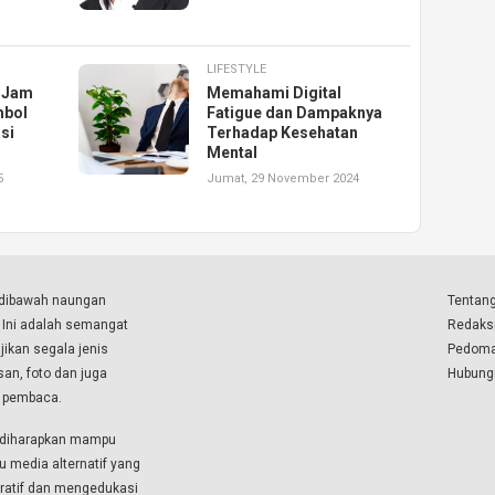
LIFESTYLE
 Jam
Memahami Digital
mbol
Fatigue dan Dampaknya
si
Terhadap Kesehatan
Mental
5
Jumat, 29 November 2024
a dibawah naungan
Tentang
. Ini adalah semangat
Redaks
ikan segala jenis
Pedoma
isan, foto dan juga
Hubung
a pembaca.
i diharapkan mampu
u media alternatif yang
boratif dan mengedukasi