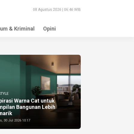
08 Agustus 2026 | 06:46 WIB
um & Kriminal
Opini
STYLE
pirasi Warna Cat untuk
mpilan Bangunan Lebih
narik
, 30 Jul 2026 10:17