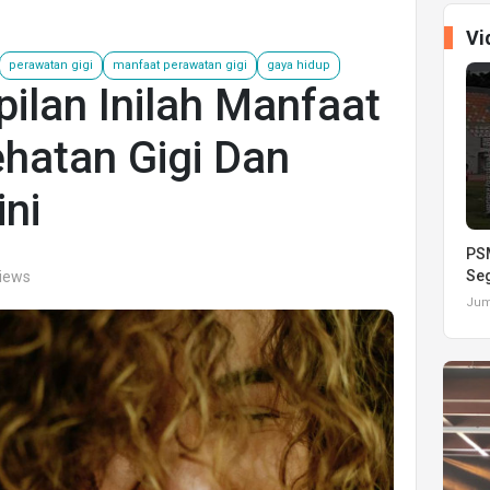
Vi
perawatan gigi
manfaat perawatan gigi
gaya hidup
ilan Inilah Manfaat
hatan Gigi Dan
ini
PSM
Seg
views
Juma