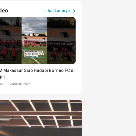
deo
chevron_right
Lihat Lainnya
 Makassar Siap Hadapi Borneo FC di
iri
t, 02 Januari 2026