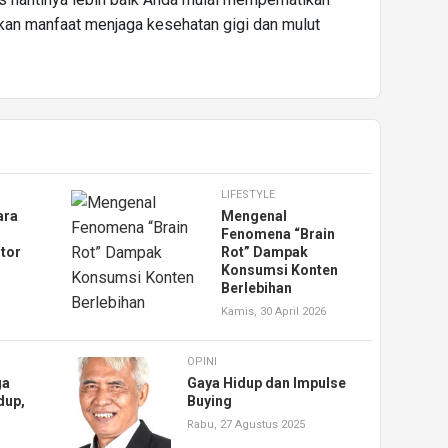
tkan manfaat menjaga kesehatan gigi dan mulut
LIFESTYLE
ara
Mengenal
i
Fenomena “Brain
otor
Rot” Dampak
Konsumsi Konten
Berlebihan
Kamis, 30 April 2026
OPINI
ga
Gaya Hidup dan Impulse
dup,
Buying
Rabu, 27 Agustus 2025