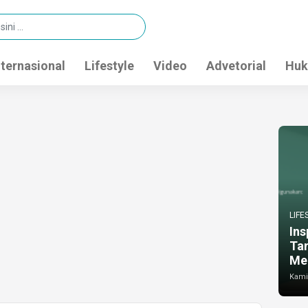
nternasional
Lifestyle
Video
Advetorial
Huk
LIFE
Ins
Ta
Me
Kamis