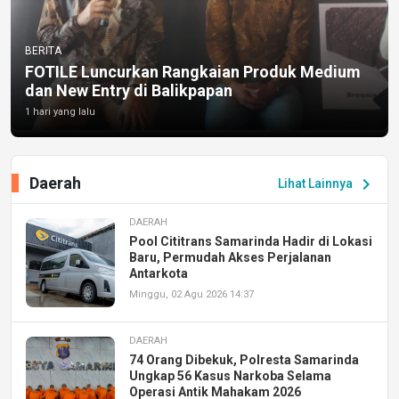
BERITA
FOTILE Luncurkan Rangkaian Produk Medium
dan New Entry di Balikpapan
1 hari yang lalu
Daerah
chevron_right
Lihat Lainnya
DAERAH
Pool Cititrans Samarinda Hadir di Lokasi
Baru, Permudah Akses Perjalanan
Antarkota
Minggu, 02 Agu 2026 14:37
DAERAH
74 Orang Dibekuk, Polresta Samarinda
Ungkap 56 Kasus Narkoba Selama
Operasi Antik Mahakam 2026