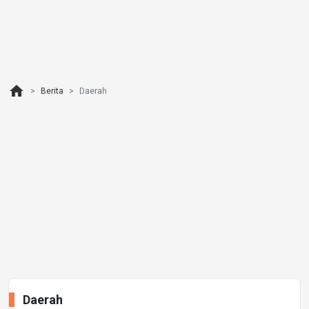
home
Berita
Daerah
Daerah