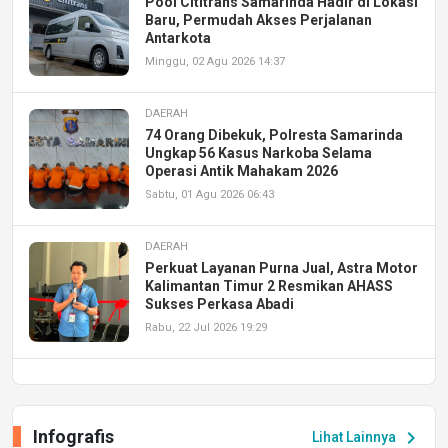
Pool Cititrans Samarinda Hadir di Lokasi
Baru, Permudah Akses Perjalanan
Antarkota
Minggu, 02 Agu 2026 14:37
DAERAH
74 Orang Dibekuk, Polresta Samarinda
Ungkap 56 Kasus Narkoba Selama
Operasi Antik Mahakam 2026
Sabtu, 01 Agu 2026 06:43
DAERAH
Perkuat Layanan Purna Jual, Astra Motor
Kalimantan Timur 2 Resmikan AHASS
Sukses Perkasa Abadi
Rabu, 22 Jul 2026 19:29
DAERAH
UPA PERKASA Universitas Mulawarman
Laksanakan Job Fair Batch II, Hadirkan
Infografis
chevron_right
Lihat Lainnya
Peluang Kerja dan Magang