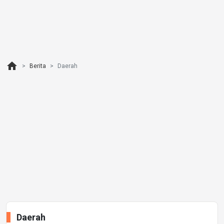
home
Berita
Daerah
Daerah