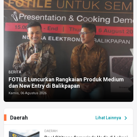
BERITA
FOTILE Luncurkan Rangkaian Produk Medium
dan New Entry di Balikpapan
Kamis, 06 Agustus 2026
Daerah
chevron_right
Lihat Lainnya
DAERAH