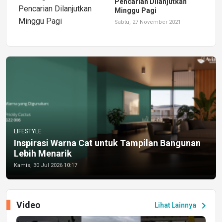
Pencarian Dilanjutkan
Minggu Pagi
Sabtu, 27 November 2021
LIFESTYLE
Inspirasi Warna Cat untuk Tampilan Bangunan
Lebih Menarik
Kamis, 30 Jul 2026 10:17
Video
chevron_right
Lihat Lainnya