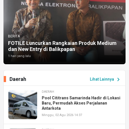
BERITA
FOTILE Luncurkan Rangkaian Produk Medium
dan New Entry di Balikpapan
1 hari yang lalu
Daerah
chevron_right
Lihat Lainnya
DAERAH
Pool Cititrans Samarinda Hadir di Lokasi
Baru, Permudah Akses Perjalanan
Antarkota
Minggu, 02 Agu 2026 14:37