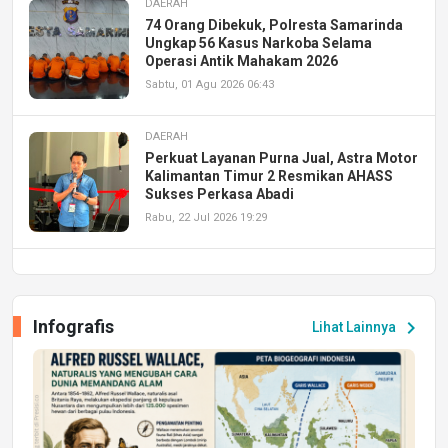
DAERAH
74 Orang Dibekuk, Polresta Samarinda
Ungkap 56 Kasus Narkoba Selama
Operasi Antik Mahakam 2026
Sabtu, 01 Agu 2026 06:43
DAERAH
Perkuat Layanan Purna Jual, Astra Motor
Kalimantan Timur 2 Resmikan AHASS
Sukses Perkasa Abadi
Rabu, 22 Jul 2026 19:29
DAERAH
UPA PERKASA Universitas Mulawarman
Laksanakan Job Fair Batch II, Hadirkan
Infografis
chevron_right
Lihat Lainnya
Peluang Kerja dan Magang
Jumat, 17 Jul 2026 22:30
DAERAH
Astra Motor Kalimantan Timur 2 Dukung
Mahasiswa Samarinda dalam Astra