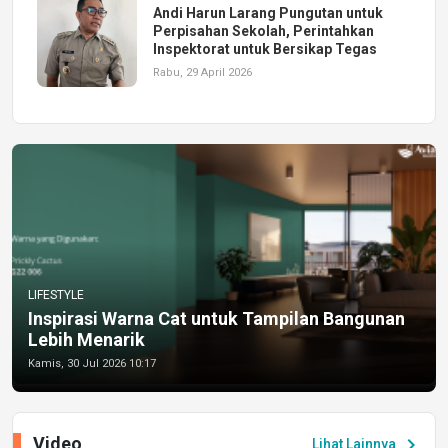
Andi Harun Larang Pungutan untuk
Perpisahan Sekolah, Perintahkan
Inspektorat untuk Bersikap Tegas
Rabu, 29 April 2026
LIFESTYLE
Inspirasi Warna Cat untuk Tampilan Bangunan
Lebih Menarik
Kamis, 30 Jul 2026 10:17
Video
chevron_right
Lihat Lainnya