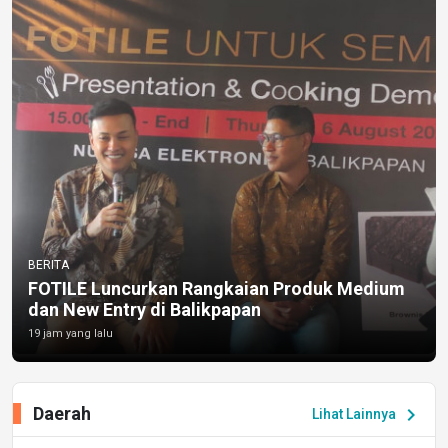
BERITA
FOTILE Luncurkan Rangkaian Produk Medium
dan New Entry di Balikpapan
19 jam yang lalu
Daerah
chevron_right
Lihat Lainnya