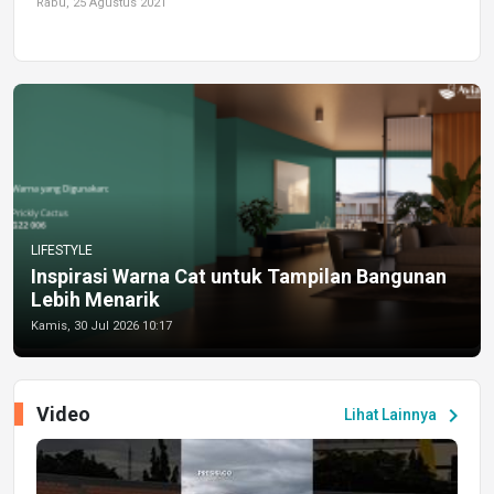
Rabu, 25 Agustus 2021
LIFESTYLE
Inspirasi Warna Cat untuk Tampilan Bangunan
Lebih Menarik
Kamis, 30 Jul 2026 10:17
Video
chevron_right
Lihat Lainnya