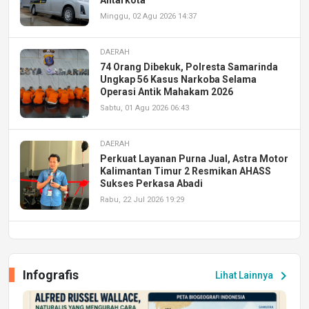
Minggu, 02 Agu 2026 14:37
DAERAH
74 Orang Dibekuk, Polresta Samarinda
Ungkap 56 Kasus Narkoba Selama
Operasi Antik Mahakam 2026
Sabtu, 01 Agu 2026 06:43
DAERAH
Perkuat Layanan Purna Jual, Astra Motor
Kalimantan Timur 2 Resmikan AHASS
Sukses Perkasa Abadi
Rabu, 22 Jul 2026 19:29
DAERAH
UPA PERKASA Universitas Mulawarman
Laksanakan Job Fair Batch II, Hadirkan
Infografis
chevron_right
Lihat Lainnya
Peluang Kerja dan Magang
Jumat, 17 Jul 2026 22:30