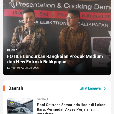
BERITA
FOTILE Luncurkan Rangkaian Produk Medium
dan New Entry di Balikpapan
Kamis, 06 Agustus 2026
Daerah
chevron_right
Lihat Lainnya
DAERAH
Pool Cititrans Samarinda Hadir di Lokasi
Baru, Permudah Akses Perjalanan
Antarkota