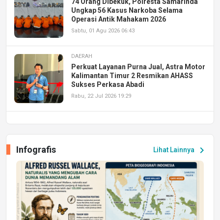
74 Orang Dibekuk, Polresta Samarinda
Ungkap 56 Kasus Narkoba Selama
Operasi Antik Mahakam 2026
Sabtu, 01 Agu 2026 06:43
DAERAH
Perkuat Layanan Purna Jual, Astra Motor
Kalimantan Timur 2 Resmikan AHASS
Sukses Perkasa Abadi
Rabu, 22 Jul 2026 19:29
DAERAH
UPA PERKASA Universitas Mulawarman
Laksanakan Job Fair Batch II, Hadirkan
Infografis
chevron_right
Lihat Lainnya
Peluang Kerja dan Magang
Jumat, 17 Jul 2026 22:30
DAERAH
Astra Motor Kalimantan Timur 2 Dukung
Mahasiswa Samarinda dalam Astra
Honda SDGs Future Leaders 2026