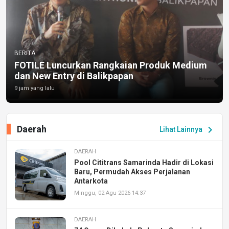
BERITA
FOTILE Luncurkan Rangkaian Produk Medium
dan New Entry di Balikpapan
9 jam yang lalu
Daerah
chevron_right
Lihat Lainnya
DAERAH
Pool Cititrans Samarinda Hadir di Lokasi
Baru, Permudah Akses Perjalanan
Antarkota
Minggu, 02 Agu 2026 14:37
DAERAH