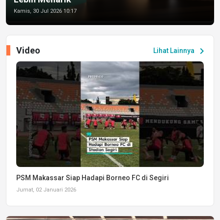
Kamis, 30 Jul 2026 10:17
Video
chevron_right
Lihat Lainnya
PSM Makassar Siap Hadapi Borneo FC di Segiri
Jumat, 02 Januari 2026