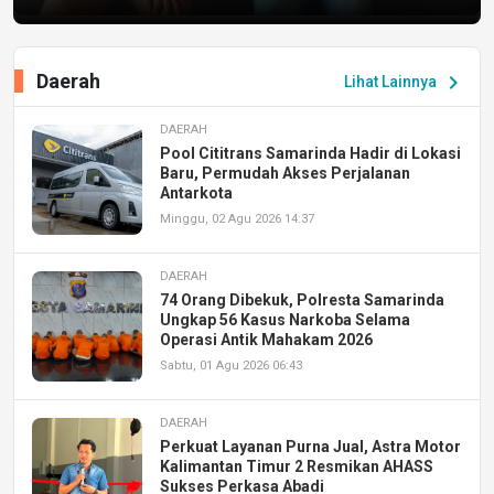
Daerah
chevron_right
Lihat Lainnya
DAERAH
Pool Cititrans Samarinda Hadir di Lokasi
Baru, Permudah Akses Perjalanan
Antarkota
Minggu, 02 Agu 2026 14:37
DAERAH
74 Orang Dibekuk, Polresta Samarinda
Ungkap 56 Kasus Narkoba Selama
Operasi Antik Mahakam 2026
Sabtu, 01 Agu 2026 06:43
DAERAH
Perkuat Layanan Purna Jual, Astra Motor
Kalimantan Timur 2 Resmikan AHASS
Sukses Perkasa Abadi