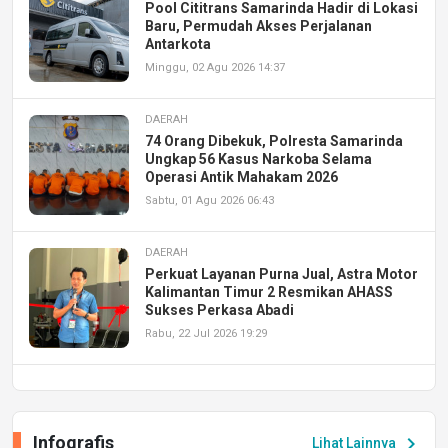
Pool Cititrans Samarinda Hadir di Lokasi
Baru, Permudah Akses Perjalanan
Antarkota
Minggu, 02 Agu 2026 14:37
DAERAH
74 Orang Dibekuk, Polresta Samarinda
Ungkap 56 Kasus Narkoba Selama
Operasi Antik Mahakam 2026
Sabtu, 01 Agu 2026 06:43
DAERAH
Perkuat Layanan Purna Jual, Astra Motor
Kalimantan Timur 2 Resmikan AHASS
Sukses Perkasa Abadi
Rabu, 22 Jul 2026 19:29
DAERAH
UPA PERKASA Universitas Mulawarman
Laksanakan Job Fair Batch II, Hadirkan
Infografis
chevron_right
Lihat Lainnya
Peluang Kerja dan Magang