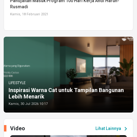
Pandjaitan Masuk Program 100 Hari Kerja Andi Harun-
Rusmadi
Kamis, 18 Februari 2021
LIFESTYLE
Inspirasi Warna Cat untuk Tampilan Bangunan
Lebih Menarik
Kamis, 30 Jul 2026 10:17
Video
chevron_right
Lihat Lainnya