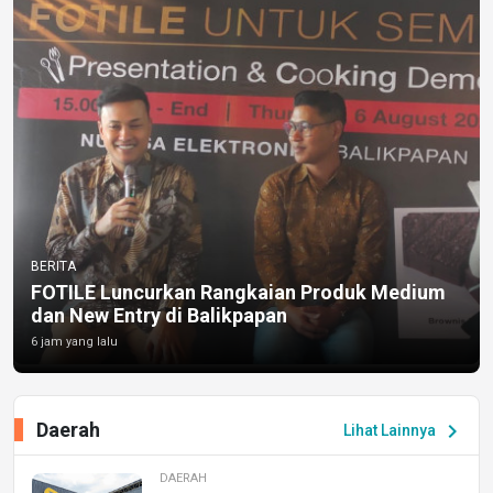
BERITA
FOTILE Luncurkan Rangkaian Produk Medium
dan New Entry di Balikpapan
6 jam yang lalu
Daerah
chevron_right
Lihat Lainnya
DAERAH