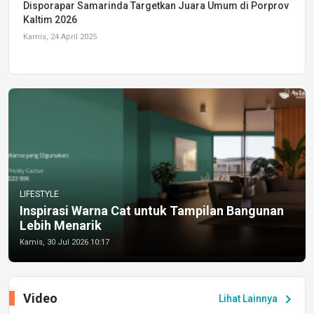
Disporapar Samarinda Targetkan Juara Umum di Porprov
Kaltim 2026
Kamis, 24 April 2025
LIFESTYLE
Inspirasi Warna Cat untuk Tampilan Bangunan
Lebih Menarik
Kamis, 30 Jul 2026 10:17
Video
chevron_right
Lihat Lainnya