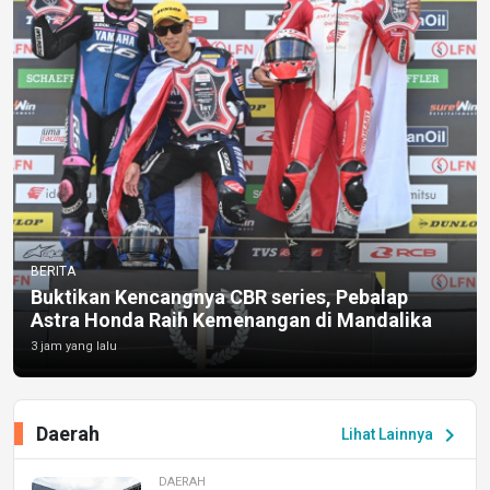
BERITA
Buktikan Kencangnya CBR series, Pebalap
Astra Honda Raih Kemenangan di Mandalika
3 jam yang lalu
Daerah
chevron_right
Lihat Lainnya
DAERAH