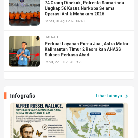
74 Orang Dibekuk, Polresta Samarinda
Ungkap 56 Kasus Narkoba Selama
Operasi Antik Mahakam 2026
Sabtu, 01 Agu 2026 06:43
DAERAH
Perkuat Layanan Purna Jual, Astra Motor
Kalimantan Timur 2 Resmikan AHASS
Sukses Perkasa Abadi
Rabu, 22 Jul 2026 19:29
DAERAH
UPA PERKASA Universitas Mulawarman
Laksanakan Job Fair Batch II, Hadirkan
Infografis
chevron_right
Lihat Lainnya
Peluang Kerja dan Magang
Jumat, 17 Jul 2026 22:30
DAERAH
Astra Motor Kalimantan Timur 2 Dukung
Mahasiswa Samarinda dalam Astra
Honda SDGs Future Leaders 2026