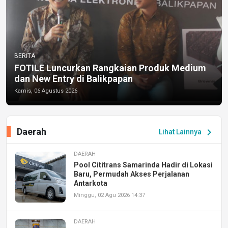
BERITA
FOTILE Luncurkan Rangkaian Produk Medium
dan New Entry di Balikpapan
Kamis, 06 Agustus 2026
Daerah
chevron_right
Lihat Lainnya
DAERAH
Pool Cititrans Samarinda Hadir di Lokasi
Baru, Permudah Akses Perjalanan
Antarkota
Minggu, 02 Agu 2026 14:37
DAERAH