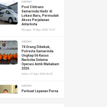
DAERAH
Pool Cititrans
Samarinda Hadir di
Lokasi Baru, Permudah
Akses Perjalanan
Antarkota
Minggu, 02 Agu 2026 14:37
DAERAH
74 Orang Dibekuk,
Polresta Samarinda
Ungkap 56 Kasus
Narkoba Selama
Operasi Antik Mahakam
2026
Sabtu, 01 Agu 2026 06:43
DAERAH
Perkuat Layanan Purna
Jual, Astra Motor
Kalimantan Timur 2
Resmikan AHASS