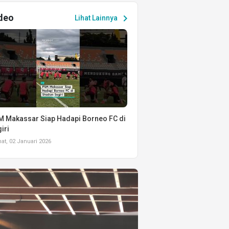
deo
chevron_right
Lihat Lainnya
 Makassar Siap Hadapi Borneo FC di
iri
t, 02 Januari 2026