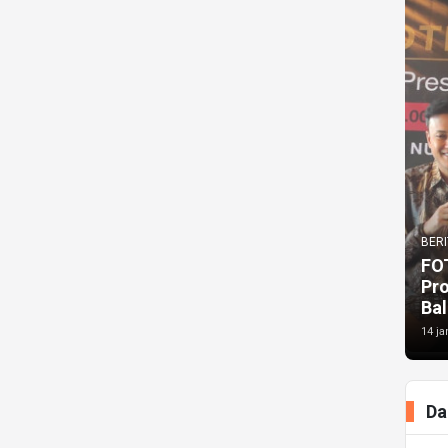
BERI
FO
Pr
Bal
14 ja
Da