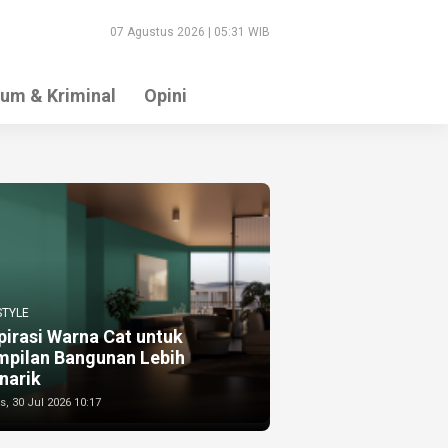
07 Agustus 2026 | 05:31 WIB
um & Kriminal
Opini
STYLE
pirasi Warna Cat untuk
mpilan Bangunan Lebih
narik
, 30 Jul 2026 10:17