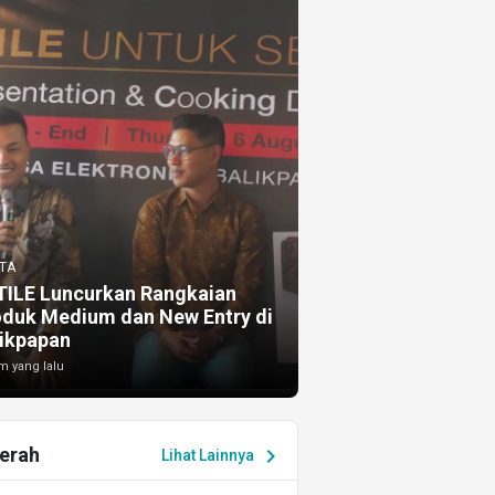
TA
TILE Luncurkan Rangkaian
oduk Medium dan New Entry di
ikpapan
m yang lalu
erah
chevron_right
Lihat Lainnya