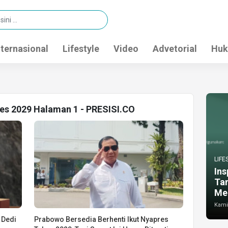
nternasional
Lifestyle
Video
Advetorial
Huk
res 2029 Halaman 1 - PRESISI.CO
LIFE
Ins
Ta
Me
Kamis
 Dedi
Prabowo Bersedia Berhenti Ikut Nyapres