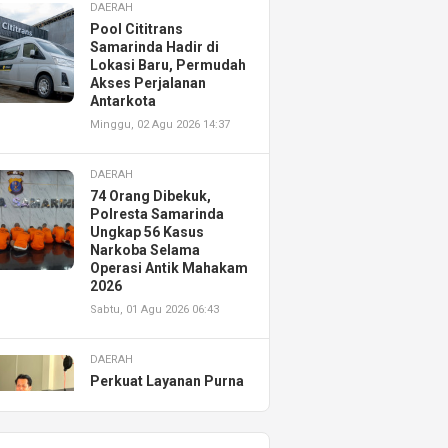
DAERAH
Pool Cititrans
Samarinda Hadir di
Lokasi Baru, Permudah
Akses Perjalanan
Antarkota
Minggu, 02 Agu 2026 14:37
DAERAH
74 Orang Dibekuk,
Polresta Samarinda
Ungkap 56 Kasus
Narkoba Selama
Operasi Antik Mahakam
2026
Sabtu, 01 Agu 2026 06:43
DAERAH
Perkuat Layanan Purna
Jual, Astra Motor
Kalimantan Timur 2
Resmikan AHASS