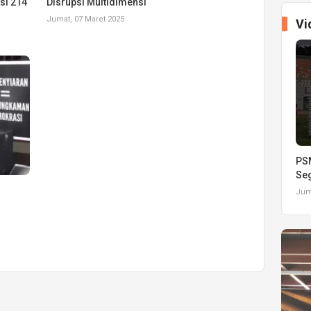
si 214
Disrupsi Multidimensi
Jumat, 07 Maret 2025
Vi
PSM
Seg
Juma