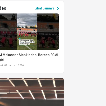
deo
chevron_right
Lihat Lainnya
 Makassar Siap Hadapi Borneo FC di
iri
t, 02 Januari 2026