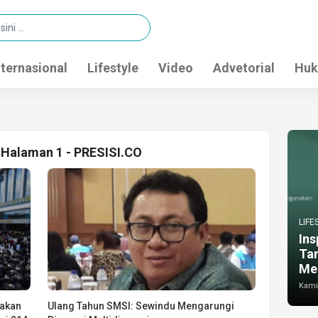
nternasional
Lifestyle
Video
Advetorial
Huk
s Halaman 1 - PRESISI.CO
LIFE
Ins
Ta
Me
Kamis
dakan
Ulang Tahun SMSI: Sewindu Mengarungi