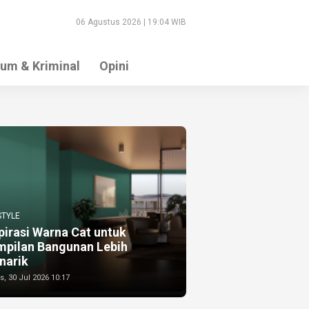
06 Agustus 2026 | 19:04 WIB
um & Kriminal
Opini
STYLE
pirasi Warna Cat untuk
mpilan Bangunan Lebih
narik
, 30 Jul 2026 10:17