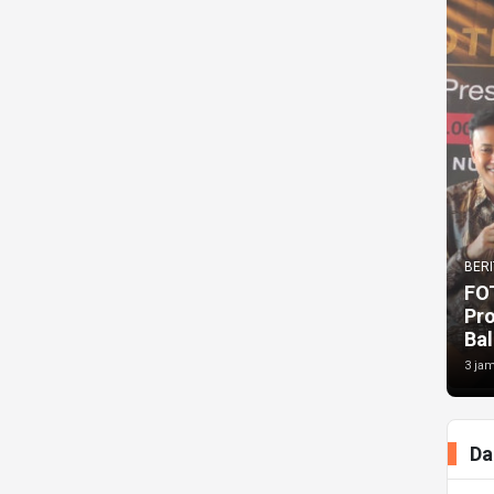
BERI
FO
Pr
Bal
3 jam
Da