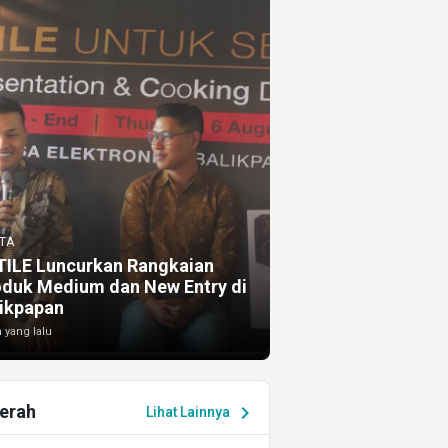
TA
TILE Luncurkan Rangkaian
oduk Medium dan New Entry di
ikpapan
 yang lalu
erah
chevron_right
Lihat Lainnya