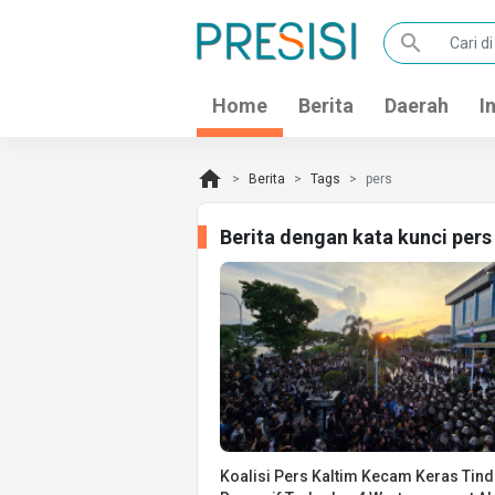
search
Home
Berita
Daerah
I
home
Berita
Tags
pers
Berita dengan kata kunci per
Koalisi Pers Kaltim Kecam Keras Tin