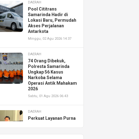
DAERAH
Pool Cititrans
Samarinda Hadir di
Lokasi Baru, Permudah
Akses Perjalanan
Antarkota
Minggu, 02 Agu 2026 14:37
DAERAH
74 Orang Dibekuk,
Polresta Samarinda
Ungkap 56 Kasus
Narkoba Selama
Operasi Antik Mahakam
2026
Sabtu, 01 Agu 2026 06:43
DAERAH
Perkuat Layanan Purna
Jual, Astra Motor
Kalimantan Timur 2
Resmikan AHASS