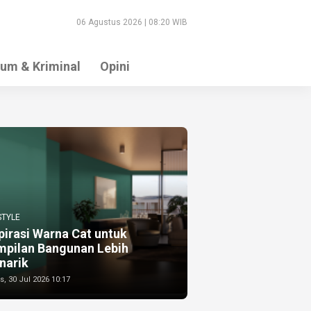
06 Agustus 2026 | 08:20 WIB
um & Kriminal
Opini
STYLE
pirasi Warna Cat untuk
mpilan Bangunan Lebih
narik
, 30 Jul 2026 10:17