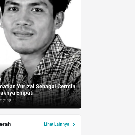
I
atian Yurizal Sebagai Cermin
taknya Empati
m yang lalu
erah
chevron_right
Lihat Lainnya