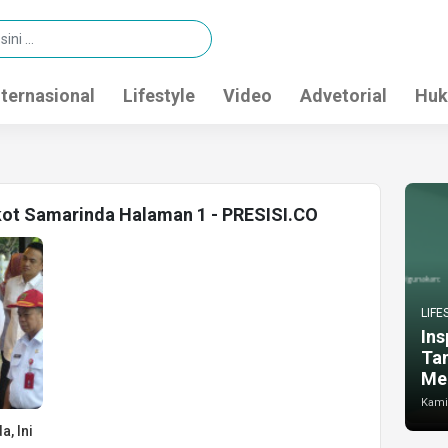
nternasional
Lifestyle
Video
Advetorial
Huk
kot Samarinda Halaman 1 - PRESISI.CO
LIFE
Ins
Ta
Me
Kamis
, Ini