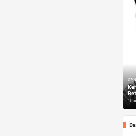
OPIN
Kem
Re
18 ja
Da