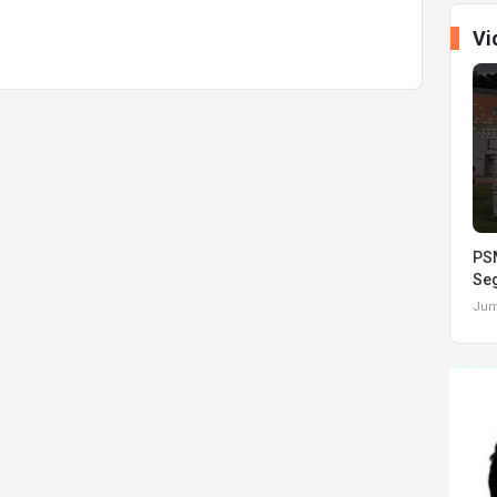
Vi
PSM
Seg
Juma