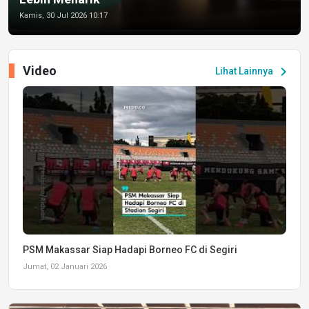
Kamis, 30 Jul 2026 10:17
Video
chevron_right
Lihat Lainnya
PSM Makassar Siap Hadapi Borneo FC di Segiri
Jumat, 02 Januari 2026