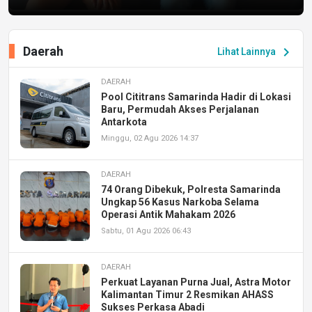
Daerah
chevron_right
Lihat Lainnya
DAERAH
Pool Cititrans Samarinda Hadir di Lokasi
Baru, Permudah Akses Perjalanan
Antarkota
Minggu, 02 Agu 2026 14:37
DAERAH
74 Orang Dibekuk, Polresta Samarinda
Ungkap 56 Kasus Narkoba Selama
Operasi Antik Mahakam 2026
Sabtu, 01 Agu 2026 06:43
DAERAH
Perkuat Layanan Purna Jual, Astra Motor
Kalimantan Timur 2 Resmikan AHASS
Sukses Perkasa Abadi