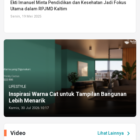
Ekti Imanuel Minta Pendidikan dan Kesehatan Jadi Fokus
Utama dalam RPJMD Kaltim
Senin, 19 Mei 2025
LIFESTYLE
Inspirasi Warna Cat untuk Tampilan Bangunan
Lebih Menarik
Kamis, 30 Jul 2026 10:17
Video
chevron_right
Lihat Lainnya