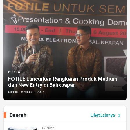
BERITA
FOTILE Luncurkan Rangkaian Produk Medium
dan New Entry di Balikpapan
Kamis, 06 Agustus 2026
Daerah
chevron_right
Lihat Lainnya
DAERAH