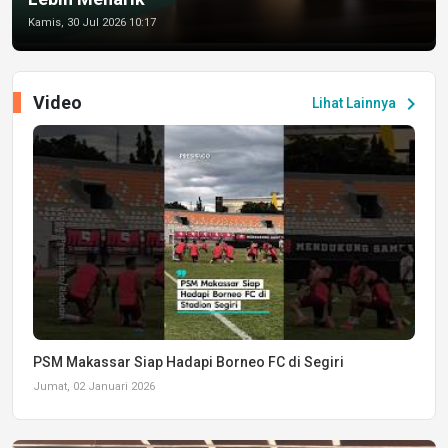
Kamis, 30 Jul 2026 10:17
Video
chevron_right
Lihat Lainnya
PSM Makassar Siap Hadapi Borneo FC di Segiri
Jumat, 02 Januari 2026