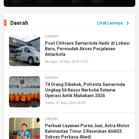
Daerah
chevron_right
Lihat Lainnya
DAERAH
Pool Cititrans Samarinda Hadir di Lokasi
Baru, Permudah Akses Perjalanan
Antarkota
Minggu, 02 Agu 2026 14:37
DAERAH
74 Orang Dibekuk, Polresta Samarinda
Ungkap 56 Kasus Narkoba Selama
Operasi Antik Mahakam 2026
Sabtu, 01 Agu 2026 06:43
DAERAH
Perkuat Layanan Purna Jual, Astra Motor
Kalimantan Timur 2 Resmikan AHASS
Sukses Perkasa Abadi