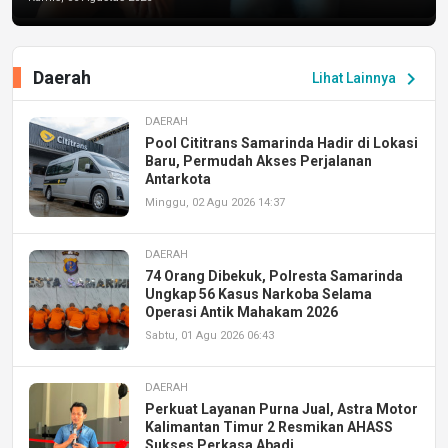
Daerah
chevron_right
Lihat Lainnya
DAERAH
Pool Cititrans Samarinda Hadir di Lokasi
Baru, Permudah Akses Perjalanan
Antarkota
Minggu, 02 Agu 2026 14:37
DAERAH
74 Orang Dibekuk, Polresta Samarinda
Ungkap 56 Kasus Narkoba Selama
Operasi Antik Mahakam 2026
Sabtu, 01 Agu 2026 06:43
DAERAH
Perkuat Layanan Purna Jual, Astra Motor
Kalimantan Timur 2 Resmikan AHASS
Sukses Perkasa Abadi