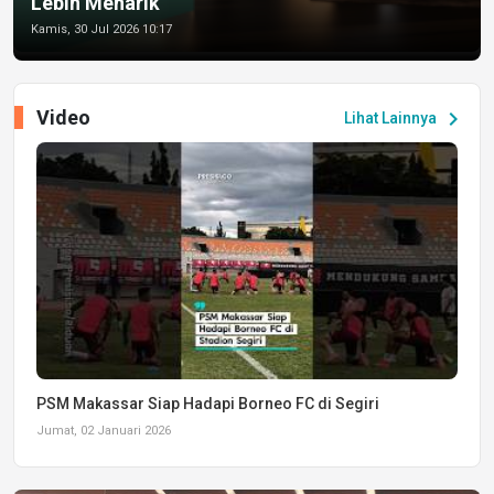
Lebih Menarik
Kamis, 30 Jul 2026 10:17
Video
chevron_right
Lihat Lainnya
PSM Makassar Siap Hadapi Borneo FC di Segiri
Jumat, 02 Januari 2026