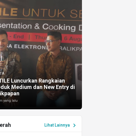
TA
TILE Luncurkan Rangkaian
oduk Medium dan New Entry di
ikpapan
m yang lalu
erah
chevron_right
Lihat Lainnya