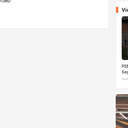
RPJMD
Vi
PSM
Seg
Juma