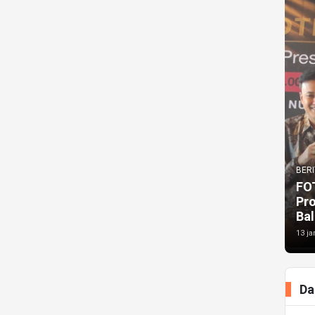
BERI
FO
Pr
Bal
13 ja
Da