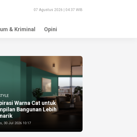
07 Agustus 2026 | 04:37 WIB
um & Kriminal
Opini
STYLE
pirasi Warna Cat untuk
mpilan Bangunan Lebih
narik
, 30 Jul 2026 10:17