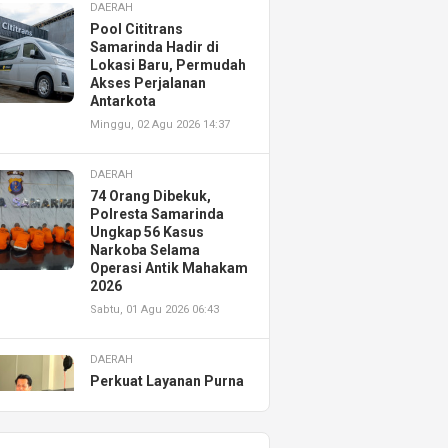
DAERAH
Pool Cititrans
Samarinda Hadir di
Lokasi Baru, Permudah
Akses Perjalanan
Antarkota
Minggu, 02 Agu 2026 14:37
DAERAH
74 Orang Dibekuk,
Polresta Samarinda
Ungkap 56 Kasus
Narkoba Selama
Operasi Antik Mahakam
2026
Sabtu, 01 Agu 2026 06:43
DAERAH
Perkuat Layanan Purna
Jual, Astra Motor
Kalimantan Timur 2
Resmikan AHASS