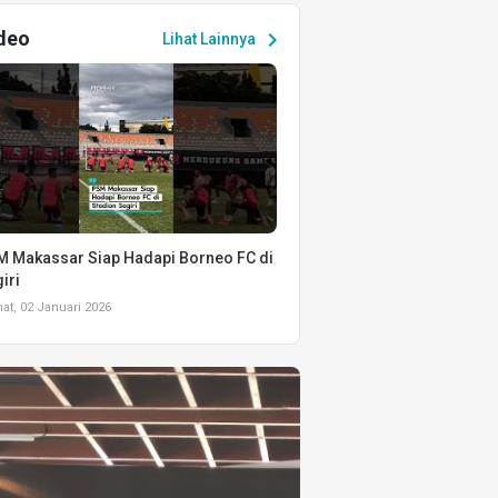
deo
chevron_right
Lihat Lainnya
 Makassar Siap Hadapi Borneo FC di
iri
t, 02 Januari 2026