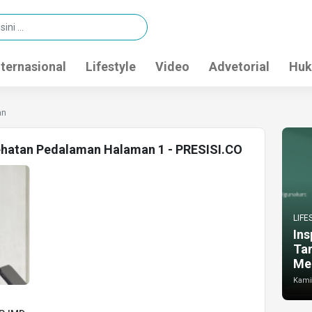
nternasional
Lifestyle
Video
Advetorial
Huk
an
sehatan Pedalaman Halaman 1 - PRESISI.CO
LIFE
Ins
Ta
Me
Kamis