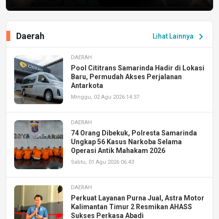
Daerah
chevron_right
Lihat Lainnya
DAERAH
Pool Cititrans Samarinda Hadir di Lokasi
Baru, Permudah Akses Perjalanan
Antarkota
Minggu, 02 Agu 2026 14:37
DAERAH
74 Orang Dibekuk, Polresta Samarinda
Ungkap 56 Kasus Narkoba Selama
Operasi Antik Mahakam 2026
Sabtu, 01 Agu 2026 06:43
DAERAH
Perkuat Layanan Purna Jual, Astra Motor
Kalimantan Timur 2 Resmikan AHASS
Sukses Perkasa Abadi