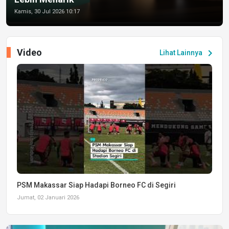
Kamis, 30 Jul 2026 10:17
Video
chevron_right
Lihat Lainnya
PSM Makassar Siap Hadapi Borneo FC di Segiri
Jumat, 02 Januari 2026