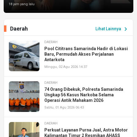
18 jam yang lalu
Daerah
chevron_right
Lihat Lainnya
DAERAH
Pool Cititrans Samarinda Hadir di Lokasi
Baru, Permudah Akses Perjalanan
Antarkota
Minggu, 02 Agu 2026 14:37
DAERAH
74 Orang Dibekuk, Polresta Samarinda
Ungkap 56 Kasus Narkoba Selama
Operasi Antik Mahakam 2026
Sabtu, 01 Agu 2026 06:43
DAERAH
Perkuat Layanan Purna Jual, Astra Motor
Kalimantan Timur 2 Resmikan AHASS