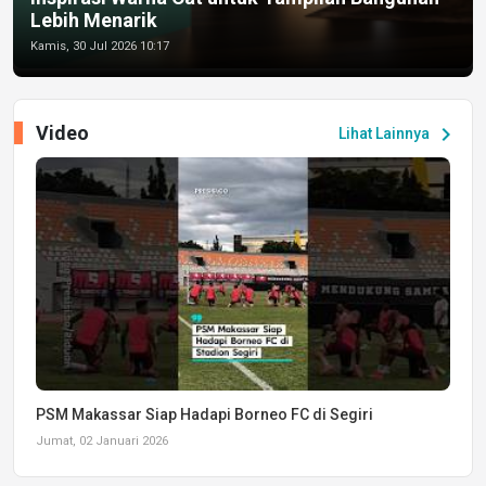
Lebih Menarik
Kamis, 30 Jul 2026 10:17
Video
chevron_right
Lihat Lainnya
PSM Makassar Siap Hadapi Borneo FC di Segiri
Jumat, 02 Januari 2026