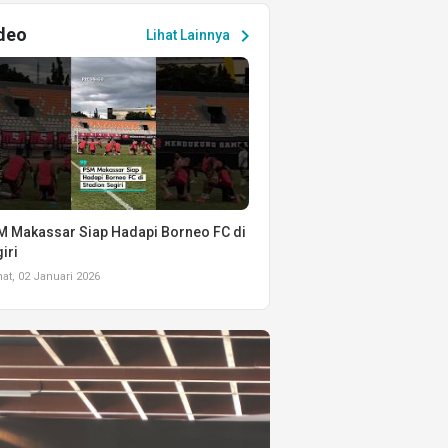
deo
chevron_right
Lihat Lainnya
 Makassar Siap Hadapi Borneo FC di
iri
t, 02 Januari 2026