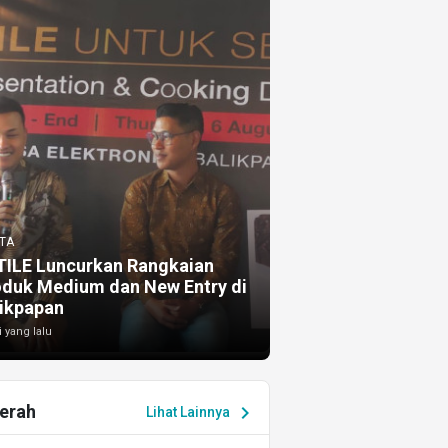
TA
TILE Luncurkan Rangkaian
oduk Medium dan New Entry di
ikpapan
i yang lalu
erah
chevron_right
Lihat Lainnya