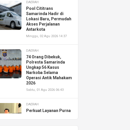
DAERAH
Pool Cititrans
Samarinda Hadir di
Lokasi Baru, Permudah
Akses Perjalanan
Antarkota
Minggu, 02 Agu 2026 14:37
DAERAH
74 Orang Dibekuk,
Polresta Samarinda
Ungkap 56 Kasus
Narkoba Selama
Operasi Antik Mahakam
2026
Sabtu, 01 Agu 2026 06:43
DAERAH
Perkuat Layanan Purna
Jual, Astra Motor
Kalimantan Timur 2
Resmikan AHASS