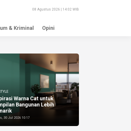
08 Agustus 2026 | 14:02 WIB
um & Kriminal
Opini
STYLE
pirasi Warna Cat untuk
mpilan Bangunan Lebih
narik
, 30 Jul 2026 10:17