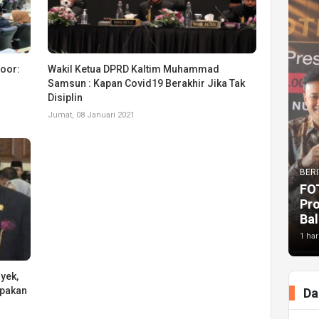
Noor:
Wakil Ketua DPRD Kaltim Muhammad
Samsun : Kapan Covid19 Berakhir Jika Tak
Disiplin
Jumat, 08 Januari 2021
BERI
FO
Pr
Bal
1 har
yek,
upakan
Da