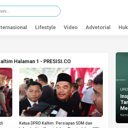
nternasional
Lifestyle
Video
Advetorial
Huk
kaltim Halaman 1 - PRESISI.CO
LIFE
Ins
Ta
Me
Kamis
di
Ketua DPRD Kaltim: Persiapan SDM dan