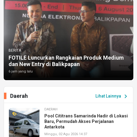
BERITA
FOTILE Luncurkan Rangkaian Produk Medium
dan New Entry di Balikpapan
6 jam yang lalu
Daerah
chevron_right
Lihat Lainnya
DAERAH
Pool Cititrans Samarinda Hadir di Lokasi
Baru, Permudah Akses Perjalanan
Antarkota
Minggu, 02 Agu 2026 14:37