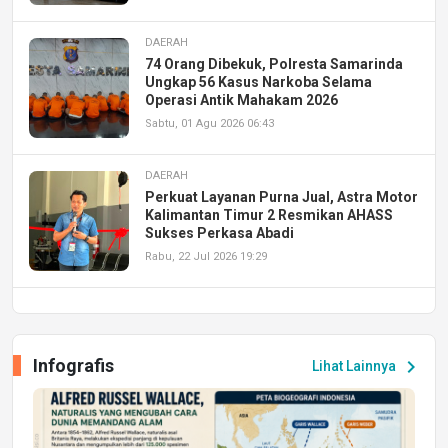
DAERAH
74 Orang Dibekuk, Polresta Samarinda
Ungkap 56 Kasus Narkoba Selama
Operasi Antik Mahakam 2026
Sabtu, 01 Agu 2026 06:43
DAERAH
Perkuat Layanan Purna Jual, Astra Motor
Kalimantan Timur 2 Resmikan AHASS
Sukses Perkasa Abadi
Rabu, 22 Jul 2026 19:29
DAERAH
UPA PERKASA Universitas Mulawarman
Laksanakan Job Fair Batch II, Hadirkan
Infografis
chevron_right
Lihat Lainnya
Peluang Kerja dan Magang
Jumat, 17 Jul 2026 22:30
DAERAH