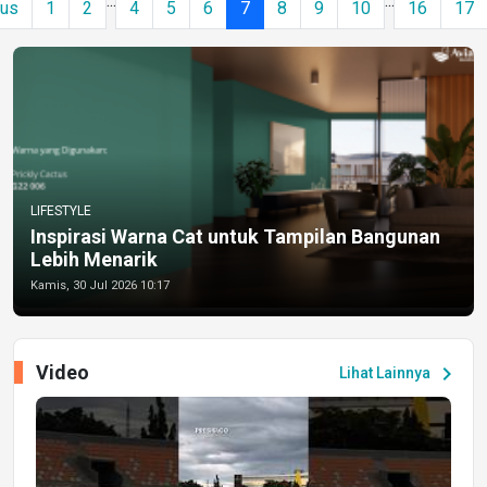
...
...
ous
1
2
4
5
6
7
8
9
10
16
17
LIFESTYLE
Inspirasi Warna Cat untuk Tampilan Bangunan
Lebih Menarik
Kamis, 30 Jul 2026 10:17
Video
chevron_right
Lihat Lainnya