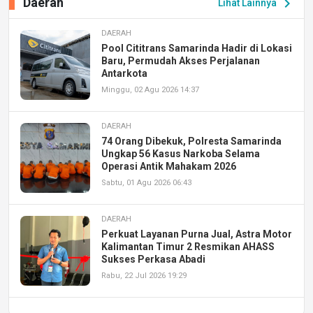
Daerah
chevron_right
Lihat Lainnya
DAERAH
Pool Cititrans Samarinda Hadir di Lokasi
Baru, Permudah Akses Perjalanan
Antarkota
Minggu, 02 Agu 2026 14:37
DAERAH
74 Orang Dibekuk, Polresta Samarinda
Ungkap 56 Kasus Narkoba Selama
Operasi Antik Mahakam 2026
Sabtu, 01 Agu 2026 06:43
DAERAH
Perkuat Layanan Purna Jual, Astra Motor
Kalimantan Timur 2 Resmikan AHASS
Sukses Perkasa Abadi
Rabu, 22 Jul 2026 19:29
DAERAH