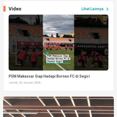
Video
chevron_right
Lihat Lainnya
PSM Makassar Siap Hadapi Borneo FC di Segiri
Jumat, 02 Januari 2026