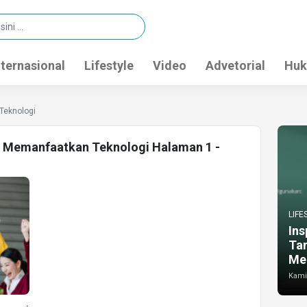
nternasional
Lifestyle
Video
Advetorial
Huk
Teknologi
ra Memanfaatkan Teknologi Halaman 1 -
LIFE
Ins
Ta
Me
Kamis