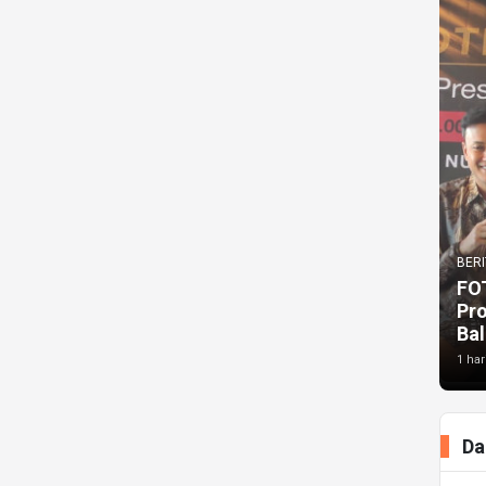
BERI
FO
Pr
Bal
1 har
Da