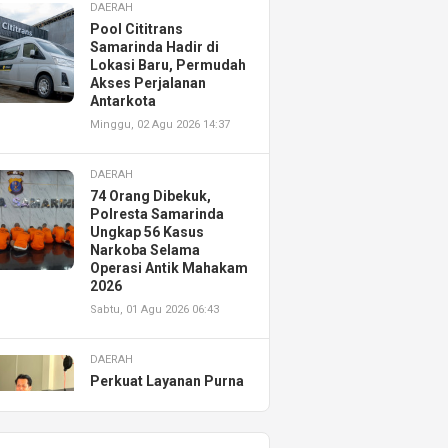
DAERAH
Pool Cititrans
Samarinda Hadir di
Lokasi Baru, Permudah
Akses Perjalanan
Antarkota
Minggu, 02 Agu 2026 14:37
DAERAH
74 Orang Dibekuk,
Polresta Samarinda
Ungkap 56 Kasus
Narkoba Selama
Operasi Antik Mahakam
2026
Sabtu, 01 Agu 2026 06:43
DAERAH
Perkuat Layanan Purna
Jual, Astra Motor
Kalimantan Timur 2
Resmikan AHASS