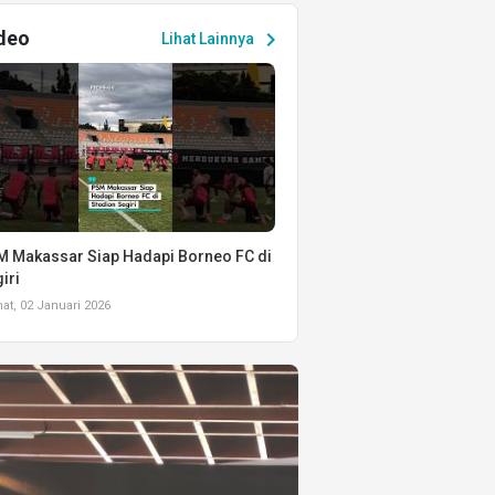
deo
chevron_right
Lihat Lainnya
 Makassar Siap Hadapi Borneo FC di
iri
t, 02 Januari 2026