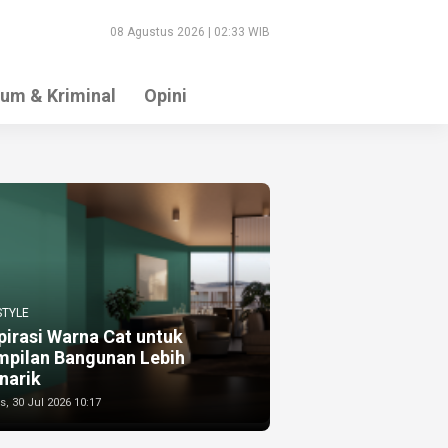
08 Agustus 2026 | 02:33 WIB
um & Kriminal
Opini
STYLE
pirasi Warna Cat untuk
mpilan Bangunan Lebih
narik
, 30 Jul 2026 10:17