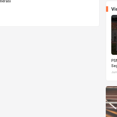
nerasi
Vi
PSM
Seg
Juma