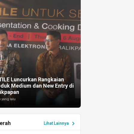
TA
TILE Luncurkan Rangkaian
oduk Medium dan New Entry di
ikpapan
i yang lalu
erah
chevron_right
Lihat Lainnya