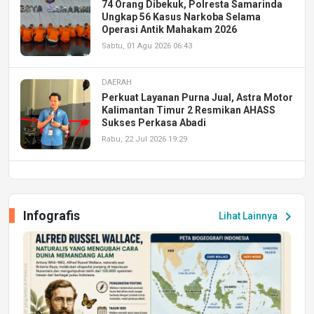
74 Orang Dibekuk, Polresta Samarinda
Ungkap 56 Kasus Narkoba Selama
Operasi Antik Mahakam 2026
Sabtu, 01 Agu 2026 06:43
DAERAH
Perkuat Layanan Purna Jual, Astra Motor
Kalimantan Timur 2 Resmikan AHASS
Sukses Perkasa Abadi
Rabu, 22 Jul 2026 19:29
DAERAH
UPA PERKASA Universitas Mulawarman
Laksanakan Job Fair Batch II, Hadirkan
Infografis
chevron_right
Lihat Lainnya
Peluang Kerja dan Magang
Jumat, 17 Jul 2026 22:30
DAERAH
Astra Motor Kalimantan Timur 2 Dukung
Mahasiswa Samarinda dalam Astra
Honda SDGs Future Leaders 2026