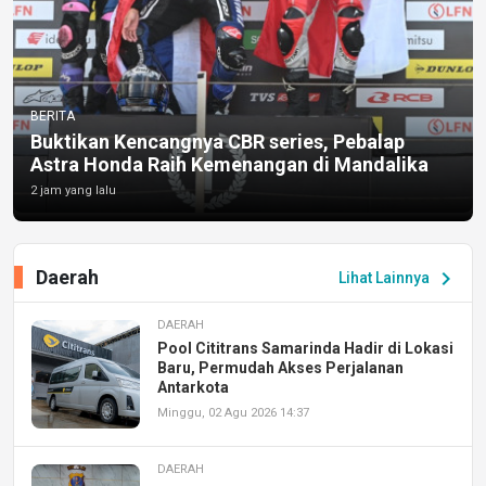
BERITA
Buktikan Kencangnya CBR series, Pebalap
Astra Honda Raih Kemenangan di Mandalika
2 jam yang lalu
Daerah
chevron_right
Lihat Lainnya
DAERAH
Pool Cititrans Samarinda Hadir di Lokasi
Baru, Permudah Akses Perjalanan
Antarkota
Minggu, 02 Agu 2026 14:37
DAERAH