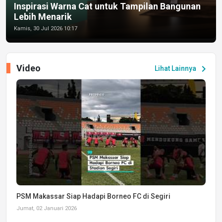
Inspirasi Warna Cat untuk Tampilan Bangunan
Lebih Menarik
Kamis, 30 Jul 2026 10:17
Video
chevron_right
Lihat Lainnya
PSM Makassar Siap Hadapi Borneo FC di Segiri
Jumat, 02 Januari 2026