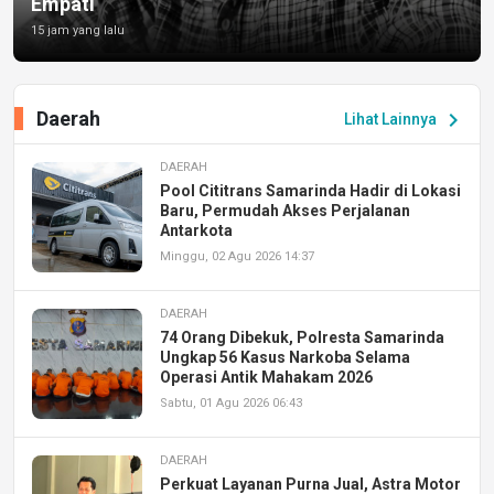
Empati
15 jam yang lalu
Daerah
chevron_right
Lihat Lainnya
DAERAH
Pool Cititrans Samarinda Hadir di Lokasi
Baru, Permudah Akses Perjalanan
Antarkota
Minggu, 02 Agu 2026 14:37
DAERAH
74 Orang Dibekuk, Polresta Samarinda
Ungkap 56 Kasus Narkoba Selama
Operasi Antik Mahakam 2026
Sabtu, 01 Agu 2026 06:43
DAERAH
Perkuat Layanan Purna Jual, Astra Motor