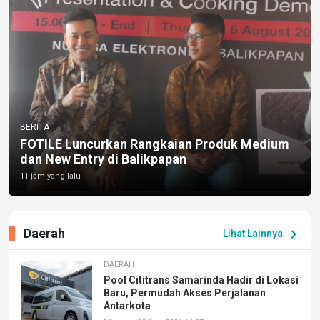
BERITA
FOTILE Luncurkan Rangkaian Produk Medium
dan New Entry di Balikpapan
11 jam yang lalu
Daerah
chevron_right
Lihat Lainnya
DAERAH
Pool Cititrans Samarinda Hadir di Lokasi
Baru, Permudah Akses Perjalanan
Antarkota