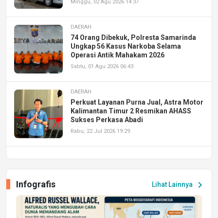
Minggu, 02 Agu 2026 14:37
DAERAH
74 Orang Dibekuk, Polresta Samarinda
Ungkap 56 Kasus Narkoba Selama
Operasi Antik Mahakam 2026
Sabtu, 01 Agu 2026 06:43
DAERAH
Perkuat Layanan Purna Jual, Astra Motor
Kalimantan Timur 2 Resmikan AHASS
Sukses Perkasa Abadi
Rabu, 22 Jul 2026 19:29
DAERAH
UPA PERKASA Universitas Mulawarman
Laksanakan Job Fair Batch II, Hadirkan
Infografis
chevron_right
Lihat Lainnya
Peluang Kerja dan Magang
Jumat, 17 Jul 2026 22:30