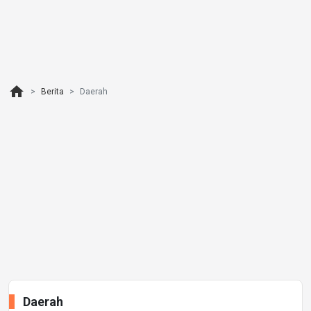
home
Berita
Daerah
Daerah